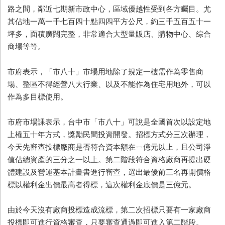
路之間，鄰近七期新市政中心，區域優越性受到各方矚目。尤
其佔地一萬一千七百四十點四四平方公尺，約三千五百五十一
坪多，面積廣闊完整，非常適合大型量販店、購物中心、綜合
商場等等。
市府表示，「市八十」市場用地除了規定一樓需作為零售商
場、整區不得經營八大行業、以及不能作為住宅用地外，可以
作為多目標使用。
市府市場課表示，台中市「市八十」可說是全國首次以設定地
上權五十年方式，獎勵民間投資開發。招標方式分三次辦理，
今天先審查投標廠商是否符合資本額在ㄧ億元以上，且公司淨
值佔總資產的三分之一以上。第二階段符合資格廠商再提出硬
體建設及營運基本計畫書進行審查，選出最優前三名再開價格
標以權利金出價最高者得標，這次權利金底價是三億元。
由於今天沒有廠商投標造成流標，第二次招標只要有一家廠商
投標即可進行資格審查，只要審查通過即可進入第二階段。