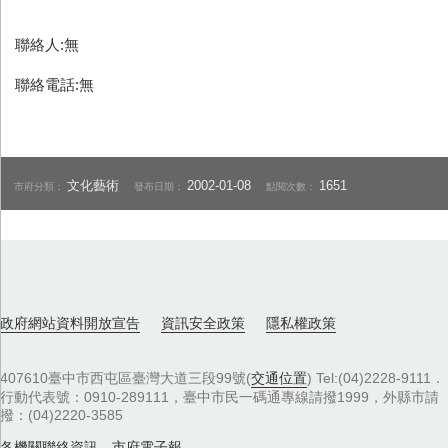
聯絡人:無
聯絡電話:無
文化藝術
2002-01-08
1651
市府分類：
發布日期：
點閱次數：
政府網站資料開放宣告
資訊安全政策
隱私權政策
407610臺中市西屯區臺灣大道三段99號(
交通位置
) Tel:(04)2228-9111．
行動代表號：0910-289111，臺中市民一碼通專線請撥1999，外縣市請
撥：(04)2220-3585
各機關聯絡資訊
，
市府電子報