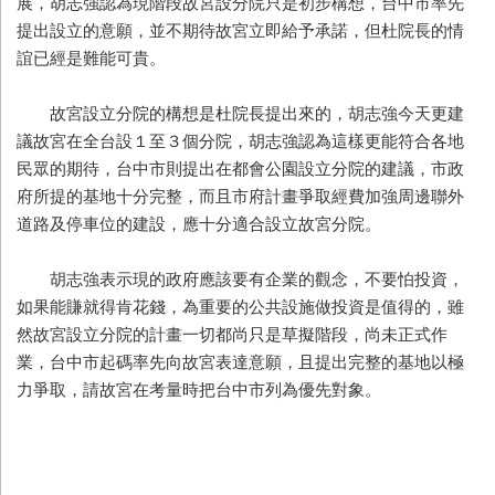
展，胡志強認為現階段故宮設分院只是初步構想，台中市率先
提出設立的意願，並不期待故宮立即給予承諾，但杜院長的情
誼已經是難能可貴。
故宮設立分院的構想是杜院長提出來的，胡志強今天更建
議故宮在全台設１至３個分院，胡志強認為這樣更能符合各地
民眾的期待，台中市則提出在都會公園設立分院的建議，市政
府所提的基地十分完整，而且市府計畫爭取經費加強周邊聯外
道路及停車位的建設，應十分適合設立故宮分院。
胡志強表示現的政府應該要有企業的觀念，不要怕投資，
如果能賺就得肯花錢，為重要的公共設施做投資是值得的，雖
然故宮設立分院的計畫一切都尚只是草擬階段，尚未正式作
業，台中市起碼率先向故宮表達意願，且提出完整的基地以極
力爭取，請故宮在考量時把台中市列為優先對象。