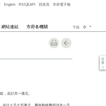
覽
English
RSS及API
回首頁
市府電子報
網站連結
市府各機關
小
字級
中
大
分
享
《
款，合計共一億元。
，合計八千七百萬元，屬規劃經費四項共一千