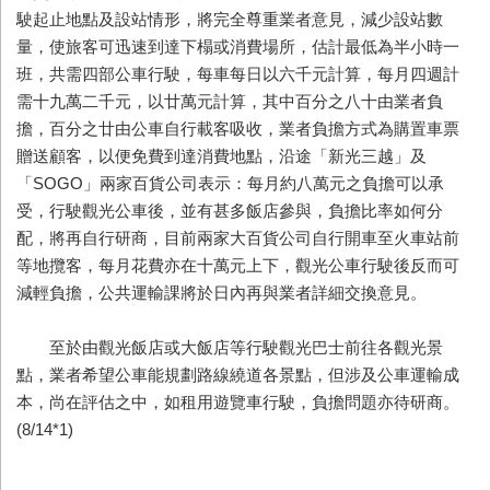
駛起止地點及設站情形，將完全尊重業者意見，減少設站數
量，使旅客可迅速到達下榻或消費場所，估計最低為半小時一
班，共需四部公車行駛，每車每日以六千元計算，每月四週計
需十九萬二千元，以廿萬元計算，其中百分之八十由業者負
擔，百分之廿由公車自行載客吸收，業者負擔方式為購置車票
贈送顧客，以便免費到達消費地點，沿途「新光三越」及
「SOGO」兩家百貨公司表示：每月約八萬元之負擔可以承
受，行駛觀光公車後，並有甚多飯店參與，負擔比率如何分
配，將再自行研商，目前兩家大百貨公司自行開車至火車站前
等地攬客，每月花費亦在十萬元上下，觀光公車行駛後反而可
減輕負擔，公共運輸課將於日內再與業者詳細交換意見。
至於由觀光飯店或大飯店等行駛觀光巴士前往各觀光景
點，業者希望公車能規劃路線繞道各景點，但涉及公車運輸成
本，尚在評估之中，如租用遊覽車行駛，負擔問題亦待研商。
(8/14*1)