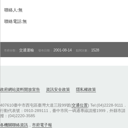
聯絡人:無
聯絡電話:無
交通運輸
2001-08-14
1528
市府分類：
發布日期：
點閱次數：
政府網站資料開放宣告
資訊安全政策
隱私權政策
407610臺中市西屯區臺灣大道三段99號(
交通位置
) Tel:(04)2228-9111．
行動代表號：0910-289111，臺中市民一碼通專線請撥1999，外縣市請
撥：(04)2220-3585
各機關聯絡資訊
，
市府電子報