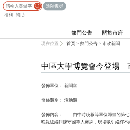
:::
進階搜尋
福利
補助
熱門公告
關於市府
:::
現在位置
首頁
>
熱門公告
>
市政新聞
中區大學博覽會今登場 
發佈單位： 新聞室
發佈類別： 活動類
發佈內容： 由中時晚報等單位籌畫的第七屆
晚報總編輯陳守國等人剪綵，現場吸引絡繹不