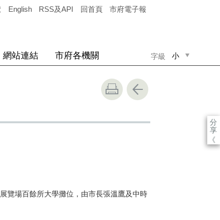
覽
English
RSS及API
回首頁
市府電子報
網站連結
市府各機關
小
字級
中
大
分
享
《
展覽場百餘所大學攤位，由市長張溫鷹及中時