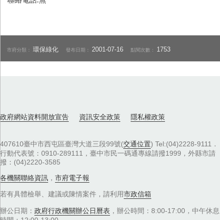
環保綠化
2001-07-16
1753
市府分類：
發布日期：
點閱次數：
政府網站資料開放宣告
資訊安全政策
隱私權政策
407610臺中市西屯區臺灣大道三段99號(
交通位置
) Tel:(04)2228-9111．
行動代表號：0910-289111，臺中市民一碼通專線請撥1999，外縣市請
撥：(04)2220-3585
各機關聯絡資訊
，
市府電子報
若有具體檢舉、建議或陳情案件，請利用
市政信箱
辦公日期：
政府行政機關辦公日曆表
，辦公時間：8:00-17:00，中午休息
時間：12:00-13:00