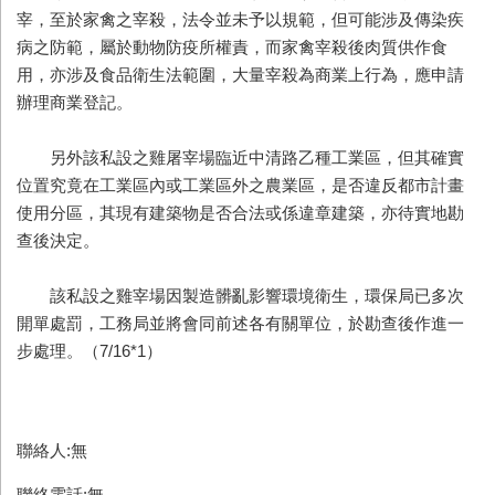
宰，至於家禽之宰殺，法令並未予以規範，但可能涉及傳染疾
病之防範，屬於動物防疫所權責，而家禽宰殺後肉質供作食
用，亦涉及食品衛生法範圍，大量宰殺為商業上行為，應申請
辦理商業登記。
另外該私設之雞屠宰場臨近中清路乙種工業區，但其確實
位置究竟在工業區內或工業區外之農業區，是否違反都市計畫
使用分區，其現有建築物是否合法或係違章建築，亦待實地勘
查後決定。
該私設之雞宰場因製造髒亂影響環境衛生，環保局已多次
開單處罰，工務局並將會同前述各有關單位，於勘查後作進一
步處理。（7/16*1）
聯絡人:無
聯絡電話:無