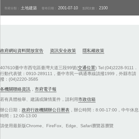
土地建築
2001-07-10
2100
市府分類：
發布日期：
點閱次數：
政府網站資料開放宣告
資訊安全政策
隱私權政策
407610臺中市西屯區臺灣大道三段99號(
交通位置
) Tel:(04)2228-9111．
行動代表號：0910-289111，臺中市民一碼通專線請撥1999，外縣市請
撥：(04)2220-3585
各機關聯絡資訊
，
市府電子報
若有具體檢舉、建議或陳情案件，請利用
市政信箱
辦公日期：
政府行政機關辦公日曆表
，辦公時間：8:00-17:00，中午休息
時間：12:00-13:00
請使用最新版Chrome、FireFox、Edge、Safari瀏覽器瀏覽