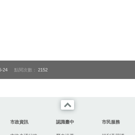
6-24
點閱次數：
2152
市政資訊
認識臺中
市民服務