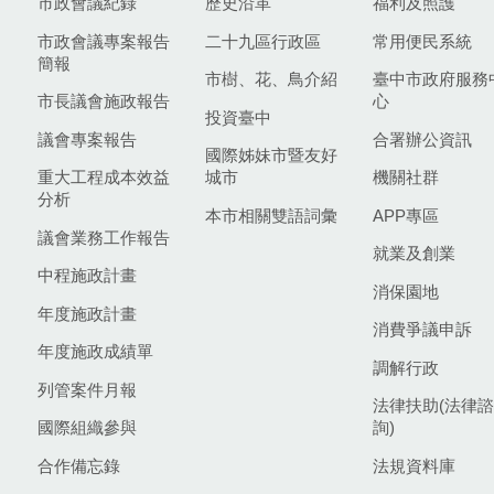
市政會議紀錄
歷史沿革
福利及照護
市政會議專案報告
二十九區行政區
常用便民系統
簡報
市樹、花、鳥介紹
臺中市政府服務
市長議會施政報告
心
投資臺中
議會專案報告
合署辦公資訊
國際姊妹市暨友好
重大工程成本效益
城市
機關社群
分析
本市相關雙語詞彙
APP專區
議會業務工作報告
就業及創業
中程施政計畫
消保園地
年度施政計畫
消費爭議申訴
年度施政成績單
調解行政
列管案件月報
法律扶助(法律諮
國際組織參與
詢)
合作備忘錄
法規資料庫