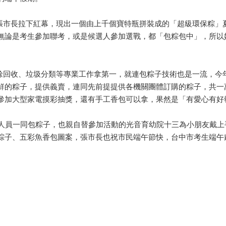
市長拉下紅幕，現出一個由上千個寶特瓶拼裝成的「超級環保粽」
無論是考生參加聯考，或是候選人參加選戰，都「包粽包中」，所以
回收、垃圾分類等專業工作拿第一，就連包粽子技術也是一流，今
鮮的粽子，提供義賣，連同先前提提供各機關團體訂購的粽子，共一
參加大型家電摸彩抽獎，還有手工香包可以拿，果然是「有愛心有好
員一同包粽子，也親自替參加活動的光音育幼院十三為小朋友戴上
粽子、五彩魚香包圖案，張市長也祝市民端午節快，台中市考生端午