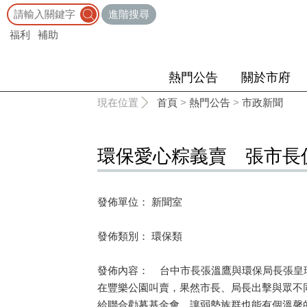
:::
進階搜尋
福利
補助
熱門公告
關於市府
:::
現在位置
首頁
>
熱門公告
>
市政新聞
環保愛心粽義賣 張市長
發佈單位： 新聞室
發佈類別： 環保類
發佈內容： 台中市長張溫鷹與環保局長張皇
在豐樂公園叫賣，果然市長、局長出擊與眾不
給聯合勸募基金會，讓弱勢族群也能有個溫馨