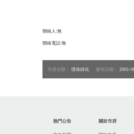
聯絡人:無
聯絡電話:無
市府分類：
環保綠化
發布日期：
2001-0
:::
熱門公告
關於市府