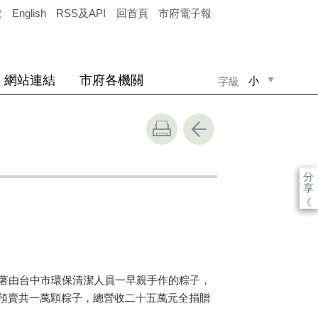
覽
English
RSS及API
回首頁
市府電子報
網站連結
市府各機關
小
字級
中
大
分
享
《
著由台中市環保清潔人員一早親手作的粽子，
預賣共一萬顆粽子，總營收二十五萬元全捐贈