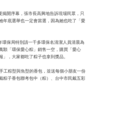
夏揭開序幕，張市長高興地告訴現場民眾，只
她年底選舉也一定會當選，因為她也吃了「愛
年環保局特別請一千多環保名清潔人員清晨為
萬顆「環保愛心粽」銷售一空，購買「愛心
報」，大家都吃了粽子也拿到獎品。
手工粽型與魚型的香包，並送每個小朋友一份
戴粽子香包聯考包中（粽）、台中市民戴五彩