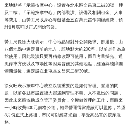
來地點將「示範按摩中心」設置在北屯區文昌東二街30號一樓
及二樓，「示範按摩中心」內部裝潢、設備及相關租金、人事
等費用，由勞工局以身心障礙基金五百萬元當作開辦經費，預
計8月底可以正式開始營業。
勞工局長徐火旺表示，中心地點經對外公開徵求、篩選後，由
八個地點中選定目前的地方，該地點大約200坪，以前是作為旅
館使用，因此裝潢只要再稍修改即可使用，而且考量採光、通
風停車方便以及市場性等因素皆優於其他地點，經過與殘障團
體商量後，選定設在北屯區文昌東二街30號。
徐火旺表示按摩中心成立以後重要的是如何管理、營運的問
題，以前各縣市設置後大都遇到管理不善、入不敷出的問題，
因此未來將協助成立管理委員會，全權做管理的工作，而將來
一小時收費600元價格公道，如果營運得當應該可以盈餘，希望
8月份正式上路後，市民可以經常光顧，享受高品質的按摩服
務。