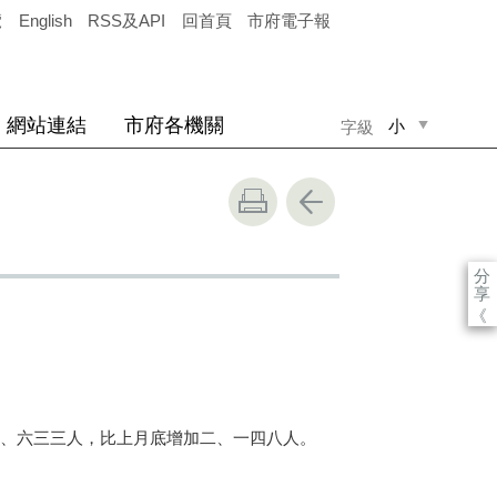
覽
English
RSS及API
回首頁
市府電子報
網站連結
市府各機關
小
字級
中
大
分
享
《
一、六三三人，比上月底增加二、一四八人。