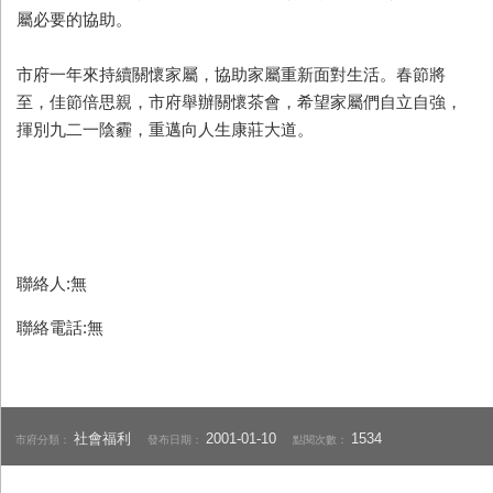
屬必要的協助。
市府一年來持續關懷家屬，協助家屬重新面對生活。春節將
至，佳節倍思親，市府舉辦關懷茶會，希望家屬們自立自強，
揮別九二一陰霾，重邁向人生康莊大道。
聯絡人:無
聯絡電話:無
社會福利
2001-01-10
1534
市府分類：
發布日期：
點閱次數：