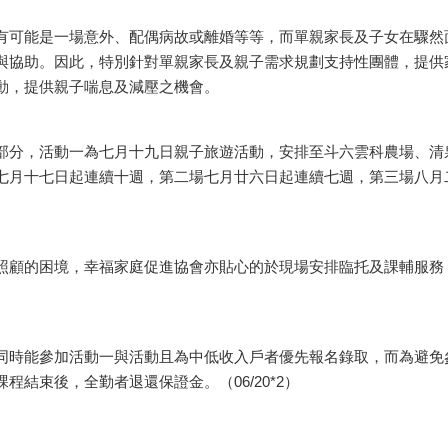
可能是一場意外、配偶病故或離婚等等，而單親家長及子女在驟然
與協助。因此，特別針對單親家長及親子需求規劃支持性團體，提供
動，提供親子喘息及減壓之機會。
分，活動一為七月十九日親子旅遊活動，安排至斗六雲科農場、清
七月十七日起連續十週，第二場七月廿六日起連續七週，第三場八月
顧的困境，幸福家庭促進協會亦貼心的於現場安排臨托及課輔服務
時能參加活動一與活動且為中低收入戶者優先報名錄取，而為避免
結束後，全勤者退還保證金。（06/20*2）