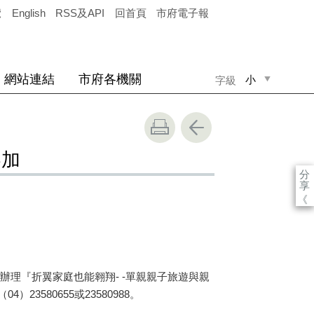
覽
English
RSS及API
回首頁
市府電子報
網站連結
市府各機關
小
字級
中
大
參加
分
享
《
理『折翼家庭也能翱翔- -單親親子旅遊與親
580655或23580988。