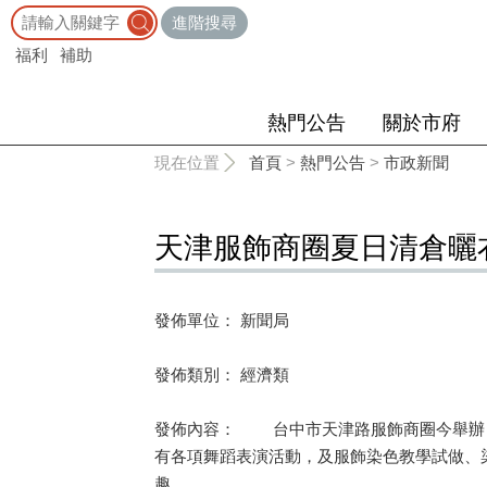
:::
進階搜尋
福利
補助
熱門公告
關於市府
:::
現在位置
首頁
>
熱門公告
>
市政新聞
天津服飾商圈夏日清倉曬
發佈單位： 新聞局
發佈類別： 經濟類
發佈內容： 台中市天津路服飾商圈今舉辦「
有各項舞蹈表演活動，及服飾染色教學試做、
趣。