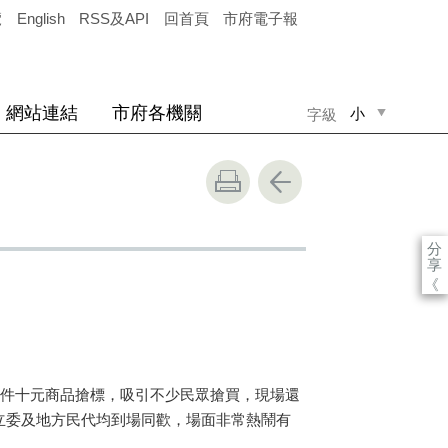
覽
English
RSS及API
回首頁
市府電子報
網站連結
市府各機關
小
字級
中
大
分
享
《
件十元商品搶標，吸引不少民眾搶買，現場還
立委及地方民代均到場同歡，場面非常熱鬧有