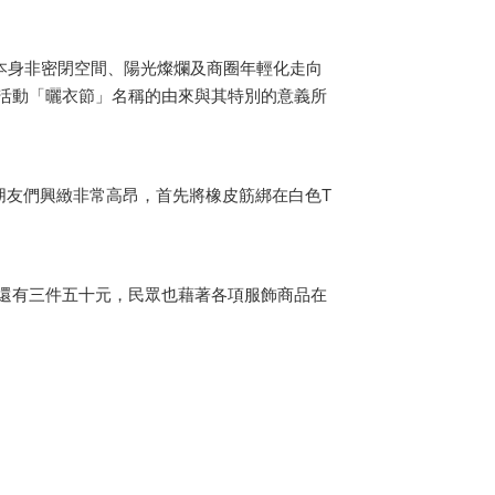
本身非密閉空間、陽光燦爛及商圈年輕化走向
活動「曬衣節」名稱的由來與其特別的意義所
友們興緻非常高昂，首先將橡皮筋綁在白色T
還有三件五十元，民眾也藉著各項服飾商品在