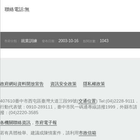
聯絡電話:無
就業訓練
2003-10-16
1043
市府分類：
發布日期：
點閱次數：
政府網站資料開放宣告
資訊安全政策
隱私權政策
407610臺中市西屯區臺灣大道三段99號(
交通位置
) Tel:(04)2228-9111．
行動代表號：0910-289111，臺中市民一碼通專線請撥1999，外縣市請
撥：(04)2220-3585
各機關聯絡資訊
，
市府電子報
若有具體檢舉、建議或陳情案件，請利用
市政信箱