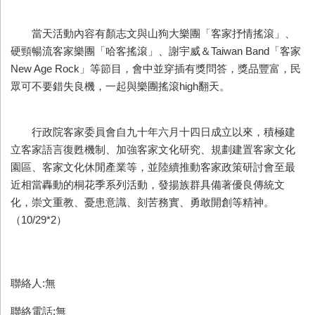
當天活動內容有顏志文與山狗大樂團「客家抒情搖滾」、
硬頸暢流客家樂團「哈客搖滾」、謝宇威＆Taiwan Band「客家
New Age Rock」等節目，會中並穿插有獎問答，獎品豐富，民
眾可不要錯失良機，一起與樂團搖滾high翻天。
行政院客家委員會自九十年六月十四日成立以來，積極建
立客家語言復甦機制、加強客家文化研究、規劃建置客家文化
園區、客家文化休閒產業等，並陸續推動客家政策研討會至最
近相當轟動的桐花季系列活動，發揚族群具備著優良傳統文
化，崇文重教、憂患意識、刻苦務實、勇敢開創等精神。
（10/29*2）
聯絡人:無
聯絡電話:無