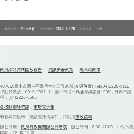
文化藝術
2003-10-29
926
市府分類：
發布日期：
點閱次數：
政府網站資料開放宣告
資訊安全政策
隱私權政策
407610臺中市西屯區臺灣大道三段99號(
交通位置
) Tel:(04)2228-9111．
行動代表號：0910-289111，臺中市民一碼通專線請撥1999，外縣市請
撥：(04)2220-3585
各機關聯絡資訊
，
市府電子報
若有具體檢舉、建議或陳情案件，請利用
市政信箱
辦公日期：
政府行政機關辦公日曆表
，辦公時間：8:00-17:00，中午休息
時間：12:00-13:00