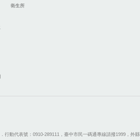
衛生所
生
網
28-9111．行動代表號：0910-289111，臺中市民一碼通專線請撥1999，外縣市