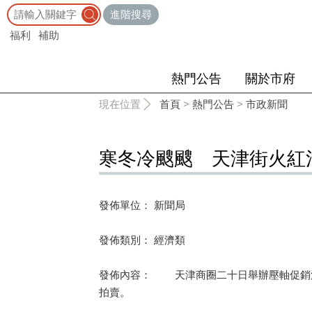
:::
進階搜尋
福利
補助
熱門公告
關於市府
:::
現在位置
首頁
>
熱門公告
>
市政新聞
寒冬冷颼颼 天津街火紅
發佈單位： 新聞局
發佈類別： 經濟類
發佈內容： 天津商圈二十日舉辦壓軸促銷活
拍賣。