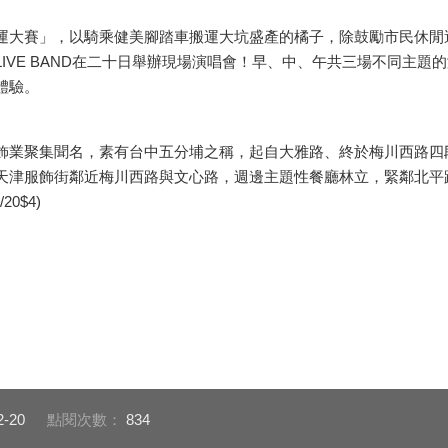
大賽」，以騎乘健美腳踏車搬運大坑盛產的橘子，除鼓勵市民休閒
IVE BAND在二十日舉辦現場演唱會！早、中、午共三場不同主
體驗。
聚集聞名，素有台中五分埔之稱，起自大雅路、終於梅川西路四段
天津服飾街鄰近梅川西路與文心路，週邊主題性餐廳林立，緊鄰北平
0$4)
2-20
點閱次數：
834