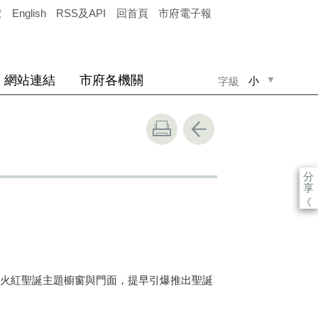
覽
English
RSS及API
回首頁
市府電子報
網站連結
市府各機關
小
字級
中
大
分
享
《
火紅聖誕主題櫥窗與門面，提早引爆推出聖誕