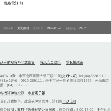
聯絡電話:無
便民服務
1999-01-26
2452
市府分類：
發布日期：
點閱次數：
政府網站資料開放宣告
資訊安全政策
隱私權政策
407610臺中市西屯區臺灣大道三段99號(
交通位置
) Tel:(04)2228-9111．
行動代表號：0910-289111，臺中市民一碼通專線請撥1999，外縣市請
撥：(04)2220-3585
各機關聯絡資訊
，
市府電子報
若有具體檢舉、建議或陳情案件，請利用
市政信箱
辦公日期：
政府行政機關辦公日曆表
，辦公時間：8:00-17:00，中午休息