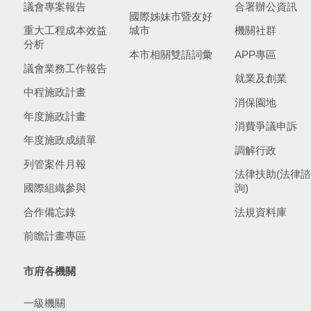
議會專案報告
合署辦公資訊
國際姊妹市暨友好
重大工程成本效益
城市
機關社群
分析
本市相關雙語詞彙
APP專區
議會業務工作報告
就業及創業
中程施政計畫
消保園地
年度施政計畫
消費爭議申訴
年度施政成績單
調解行政
列管案件月報
法律扶助(法律諮
國際組織參與
詢)
合作備忘錄
法規資料庫
前瞻計畫專區
市府各機關
一級機關