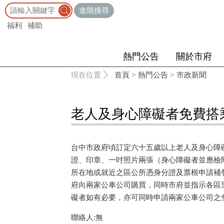
:::
進階搜尋
福利
補助
熱門公告
關於市府
:::
現在位置
首頁
>
熱門公告
>
市政新聞
老人及身心障礙者免費搭
台中市政府頃訂定六十五歲以上老人及身心障
證、印章、一吋照片兩張（身心障礙者並應檢
所在地或就近之區公所憑身分證及票根申請補
府向兩家公車公司購買，同時市府並指示各區
礙者如有必要，亦可同時申請兩家公車公司之
聯絡人:無