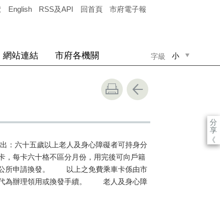
覽
English
RSS及API
回首頁
市府電子報
網站連結
市府各機關
小
字級
中
大
分
享
《
出：六十五歲以上老人及身心障礙者可持身分
卡，每卡六十格不區分月份，用完後可向戶籍
區公所申請換發。 以上之免費乘車卡係由市
或代為辦理領用或換發手續。 老人及身心障