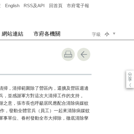
覽
English
RSS及API
回首頁
市府電子報
網站連結
市府各機關
小
字級
中
大
分
享
《
清掃，清掃範圍除了營區內，還擴及營區週邊
兵，並感謝軍方對這次大清掃工作的支持 。
謝之意，張市長也呼籲居民應配合清除病媒蚊
作，發動全體官兵（員工）一起來清除病媒蚊
軍事單位、眷村發動全市大掃除，徹底清除孳