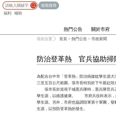
:::
進階搜尋
福利
補助
熱門公告
關於市府
:::
現在位置
首頁
>
熱門公告
>
市政新聞
防治登革熱 官兵協助掃
為配合台中市「登革熱」防治病媒蚊孳生源大
三至五百公尺範圍。張市長特別於下午親赴陸
張市長於巡視干城憲兵隊時，憲兵隊官兵正
孳生源，以維護健康。 市府兵役科表示，此
孳生源。另外，市府也協調陸軍第十軍團，發
生源，以預防登革熱的發生。