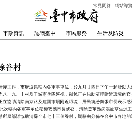
常見問答
網站導
市政資訊
認識臺中
市民服務
生活及防災
除眷村
清掃工作，市府邀集轄內各軍事單位，於九月廿四日下午一起發動大
光八、九、十村及干城憲兵隊巡視，慰勉正在協助清理附近環境的官
在協助清除南京路及建國市場附近環境，居民紛紛向張市長表示感
次轄內各軍事單位積極響應市長號召，清除登革熱病媒蚊孳生源工
動所屬部隊協助清掃全市七十三個眷村，期藉由分佈在台中市各地的