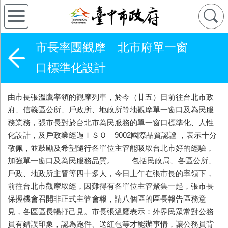
市長率團觀摩 北市府單一窗
口標準化設計
由市長張溫鷹率領的觀摩列車，於今（廿五）日前往台北市政
府、信義區公所、戶政所、地政所等地觀摩單一窗口及為民服
務業務，張市長對於台北市為民服務的單一窗口標準化、人性
化設計，及戶政業經過ＩＳＯ 9002國際品質認證 ，表示十分
敬佩，並鼓勵及希望隨行各單位主管能吸取台北市好的經驗，
加強單一窗口及為民服務品質。 包括民政局、各區公所、
戶政、地政所主管等四十多人，今日上午在張市長的率領下，
前往台北市觀摩取經，因難得有各單位主管聚集一起，張市長
保握機會召開非正式主管會報，請八個區的區長報告區務意
見，各區區長暢抒己見。市長張溫鷹表示：外界民眾常對公務
員有錯誤印象，認為跑件、送紅包等才能辦事情，讓公務員背