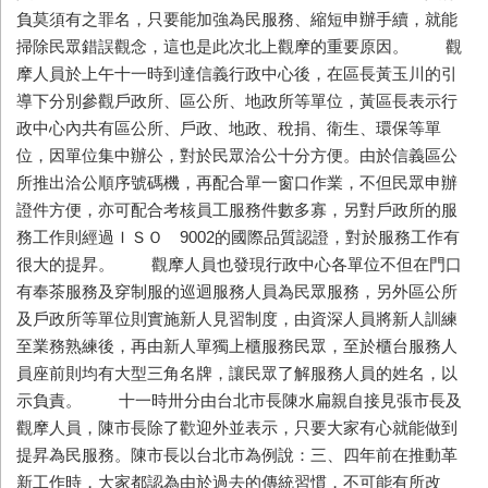
負莫須有之罪名，只要能加強為民服務、縮短申辦手續，就能
掃除民眾錯誤觀念，這也是此次北上觀摩的重要原因。 觀
摩人員於上午十一時到達信義行政中心後，在區長黃玉川的引
導下分別參觀戶政所、區公所、地政所等單位，黃區長表示行
政中心內共有區公所、戶政、地政、稅捐、衛生、環保等單
位，因單位集中辦公，對於民眾洽公十分方便。由於信義區公
所推出洽公順序號碼機，再配合單一窗口作業，不但民眾申辦
證件方便，亦可配合考核員工服務件數多寡，另對戶政所的服
務工作則經過ＩＳＯ 9002的國際品質認證，對於服務工作有
很大的提昇。 觀摩人員也發現行政中心各單位不但在門口
有奉茶服務及穿制服的巡迴服務人員為民眾服務，另外區公所
及戶政所等單位則實施新人見習制度，由資深人員將新人訓練
至業務熟練後，再由新人單獨上櫃服務民眾，至於櫃台服務人
員座前則均有大型三角名牌，讓民眾了解服務人員的姓名，以
示負責。 十一時卅分由台北市長陳水扁親自接見張市長及
觀摩人員，陳市長除了歡迎外並表示，只要大家有心就能做到
提昇為民服務。陳市長以台北市為例說：三、四年前在推動革
新工作時，大家都認為由於過去的傳統習慣，不可能有所改