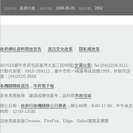
區里行政
1998-09-25
2852
市府分類：
發布日期：
點閱次數：
政府網站資料開放宣告
資訊安全政策
隱私權政策
407610臺中市西屯區臺灣大道三段99號(
交通位置
) Tel:(04)2228-9111．
行動代表號：0910-289111，臺中市民一碼通專線請撥1999，外縣市請
撥：(04)2220-3585
各機關聯絡資訊
，
市府電子報
若有具體檢舉、建議或陳情案件，請利用
市政信箱
辦公日期：
政府行政機關辦公日曆表
，辦公時間：8:00-17:00，中午休息
時間：12:00-13:00
請使用最新版Chrome、FireFox、Edge、Safari瀏覽器瀏覽