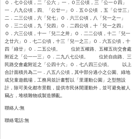
Ｏ．七Ｏ公頃，二「公六 」一．Ｏ三公頃，三「公一Ｏ四」
一．八九公頃，四、「公廿一」Ｏ．五Ｏ公頃 ，五「公廿三」
二．二三公頃，六「兒七」Ｏ．六三公頃，八「兒一之一」
Ｏ．三二公頃，九「兒四」Ｏ．二四公頃，十「兒一之四」
Ｏ．六三公頃，十一「兒二之卅」Ｏ．二二公頃，十二「兒一
之廿六」Ｏ．七二公頃，十三「兒一之三」Ｏ．六五公頃，十
四「綠廿」Ｏ．二五公頃。 位於五權路、五權五街交會處
附近之「公一一三」Ｏ．二九八七公頃。 位於自由路、三
民路交會處附近之「公四十六」Ｏ．七八四三公頃。 以上
合計面積共為二一．八五八公頃，其中部分過小之公園、綠地
或兒童遊戲場，工務局並計畫暫以「里運動公園」之型態設
計，除可美化都市景觀，提供市民休閒運動外，並可避免被人
竊占，堆積雜物或製造髒亂。
聯絡人:無
聯絡電話:無