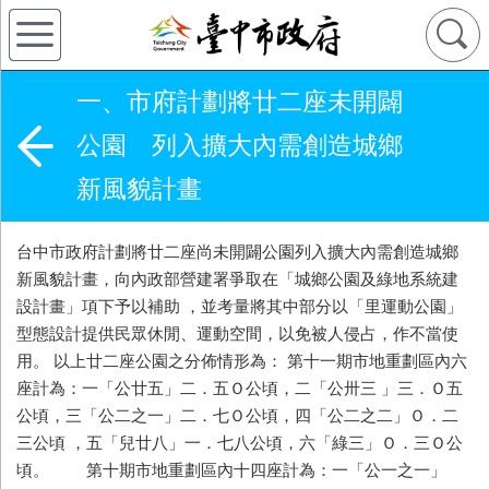
一、市府計劃將廿二座未開闢
公園 列入擴大內需創造城鄉
新風貌計畫
台中市政府計劃將廿二座尚未開闢公園列入擴大內需創造城鄉
新風貌計畫，向內政部營建署爭取在「城鄉公園及綠地系統建
設計畫」項下予以補助 ，並考量將其中部分以「里運動公園」
型態設計提供民眾休閒、運動空間，以免被人侵占，作不當使
用。 以上廿二座公園之分佈情形為： 第十一期市地重劃區內六
座計為：一「公廿五」二．五Ｏ公頃，二「公卅三 」三．Ｏ五
公頃，三「公二之一」二．七Ｏ公頃，四「公二之二」Ｏ．二
三公頃 ，五「兒廿八」一．七八公頃，六「綠三」Ｏ．三Ｏ公
頃。 第十期市地重劃區內十四座計為：一「公一之一」