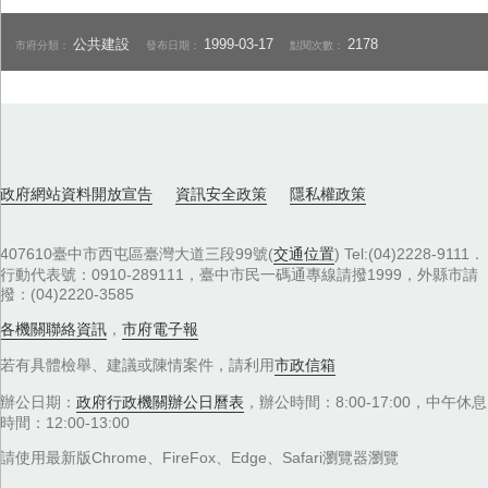
公共建設
1999-03-17
2178
市府分類：
發布日期：
點閱次數：
政府網站資料開放宣告
資訊安全政策
隱私權政策
407610臺中市西屯區臺灣大道三段99號(
交通位置
) Tel:(04)2228-9111．
行動代表號：0910-289111，臺中市民一碼通專線請撥1999，外縣市請
撥：(04)2220-3585
各機關聯絡資訊
，
市府電子報
若有具體檢舉、建議或陳情案件，請利用
市政信箱
辦公日期：
政府行政機關辦公日曆表
，辦公時間：8:00-17:00，中午休息
時間：12:00-13:00
請使用最新版Chrome、FireFox、Edge、Safari瀏覽器瀏覽