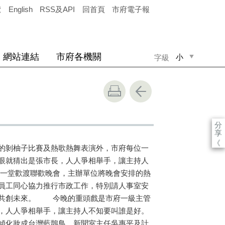
覽
English
RSS及API
回首頁
市府電子報
網站連結
市府各機關
小
字級
中
大
分
享
《
的剝柚子比賽及熱歌熱舞表演外，市府每位一
眼就猜出是張市長，人人爭相舉手，讓主持人
一堂歡渡聯歡晚會，主辦單位將晚會安排的熱
員工同心協力推行市政工作，特別請人事室安
心共創未來。 今晚的重頭戲是市府一級主管
，人人爭相舉手，讓主持人不知要叫誰是好。
傾化妝成台灣藍鵲鳥、新聞室主任吳惠平及計