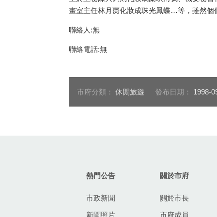
畫室主任林月棗化妝成珠光鳳蝶…等，雖然個
聯絡人:無
聯絡電話:無
市府分類：
休閒旅遊
發布日期：
1998-0
:::
熱門公告
關於市府
市政新聞
關於市長
新聞照片
市府成員