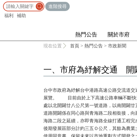
:::
進階搜尋
福利
補助
熱門公告
關於市府
:::
現在位置
首頁
>
熱門公告
>
市政新聞
一、市府為紓解交通 開
台中市政府為紓解台中港路高速公路交流道交
展覽。 目前由於上下高速公路車輛不斷快速
處以北開闢廿八公尺第一號道路，以南開闢廿
道路開闢係在同心路與青海路二段相銜接，向
海路二段之延續，亦即青海路全線打通工程完
後期發展區部分計約三五Ｏ公尺，其餘為農業
使用同意書，保留未來以市地重劃方式開發之