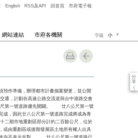
覽
English
RSS及API
回首頁
市府電子報
網站連結
市府各機關
小
字級
中
大
分
享
《
頃預作準備，辦理都市計畫個案變更，並公開
交通，計劃在高速公路交流道與台中港路交會
八公尺第一號道路優先開闢。 廿八公尺第一號
完成，因此廿八公尺第一號道路完成將成為青
十二期市地重劃區部分計約二百餘公尺，位於
，或由重劃區或後期發展區土地所有權人出具
徵收亦不表示反對。 廿八公尺第一號道路已