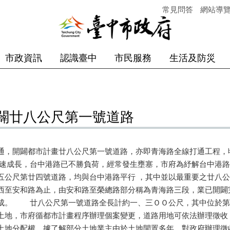
常見問答
網站導
市政資訊
認識臺中
市民服務
生活及防災
闢廿八公尺第一號道路
通，開闢都市計畫廿八公尺第一號道路，亦即青海路全線打通工程，
成長，台中港路已不勝負荷，經常發生壅塞，市府為紓解台中港路
五公尺第廿四號道路，均與台中港路平行 ，其中並以最重要之廿
西至安和路為止，由安和路至榮總路部分稱為青海路三段，業已開闢
成。 廿八公尺第一號道路全長計約一、三ＯＯ公尺，其中位於第
土地，市府循都市計畫程序辦理個案變更，道路用地可依法辦理徵收
土地分配權，據了解部分土地業主由於土地閒置多年，對政府辦理