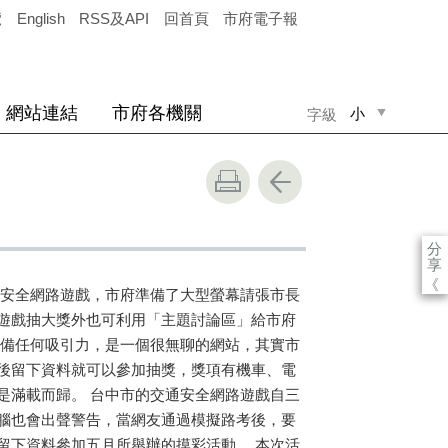
覽
English
RSS及API
回首頁
市府電子報
網站連結
市府各機關
小
字級
中
大
分
享
《
安全網路遊戲，市府準備了大型螢幕請張市長
遊戲抽大獎外也可利用「主題討論區」給市府
具備任何吸引力，是一個很無聊的網站，其實市
後留下資料就可以參加抽獎，獎項有機車、電
是滿載而歸。 台中市的交通安全網路遊戲自三
腦也會出聲警告，當網友通過模擬路考後，要
留下資料參加五月所舉辦的摸彩活動。 本次活