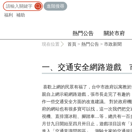
:::
進階搜尋
福利
補助
熱門公告
關於市府
:::
現在位置
首頁
>
熱門公告
>
市政新聞
一、交通安全網路遊戲 
喜歡上網的民眾有福了，台中市政府以寓教於
親自上網示範網路遊戲，張市長走完了有趣的
作一些交通安全方面的改進建議。 對於政府
府的網站也有很多寶可以找，這一次我們把交
視機、直排溜冰鞋、腳踏車…等，總共有一百
月廿九日開始至四月卅日止，遊戲項目設有「
進入「交通常識問答區」，測驗大家的交通規