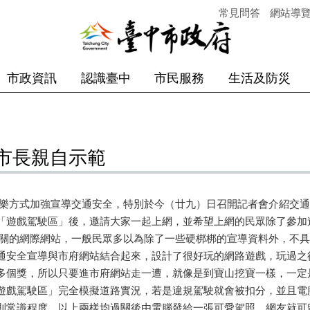
常見問答
網站導
市政資訊
認識臺中
市民服務
生活及防災
市長親自示範
樂方式加強宣導交通安全，特別於今（廿九）日召開記者會介紹交通
「遊戲駕駛區」後，邀請大家一起上網，並希望上網的民眾除了參加
機關的網際網站，一般民眾多以為除了一些硬梆梆的宣導資料外，不
通安全宣導與市府網站結合起來，設計了很好玩的網路遊戲，玩過之
多個獎，所以只要進市府網站走一遭，就像是到寶山挖寶一樣，一定
遊戲駕駛區」完全模擬道路實況，若是違規駕駛就會被扣分，並且電
則常識程度，以上兩樣均過關後由電腦發給一張可愛駕照，網友就可