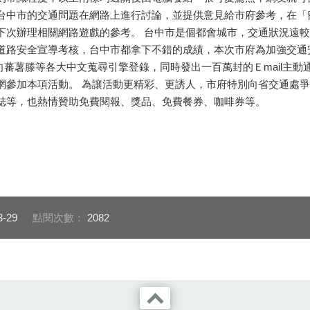
台中市的交通問題在網路上進行討論，並提供意見給市府參考，在「
下次辦理相關網路遊戲的參考。 台中市是個都會城市，交通狀況遠較
道路安全宣導考核，台中市都拿下不錯的成績，本次市府為加強交通
ｗ向蕃薯滕等各大中文蒐尋引擎登錄，同時發出一百萬封的Ｅmail主
網參加本項活動。 為讓活動更精彩、更誘人，市府特別向省交通處
誌等，也熱情贊助免費閱報、獎品、免費餐券、咖啡券等。
3-29
點閱次數：
2082