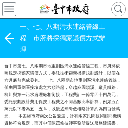
一、七、八期污水連絡管線工
程 市府將採獨家議價方式辦
理
台中市第七、八兩期市地重劃區污水連絡管線工程，市府將依
照規定採獨家議價方式，委託技術顧問機構規劃設計，以便在
六月底前完成發包。 七、八兩期市地重劃區污水連絡管線，
係由兩重劃區接壤處之六順路起，穿越麻園頭溪、縱貫鐵路 、
柳川與第一污水處理廠相銜接，工程費計一億零四十四萬元，
委託規劃設計費用係按工程費之不同基數比率計算，例如五百
萬元以下者為五．五％，以後逐漸降低概略計算約為四百餘萬
元。 本案經市府兩次公告遴選，計有兩家民間技術顧問機構
資格符合規定，而其中僅陳茂修技師事務所提送服務建議書，