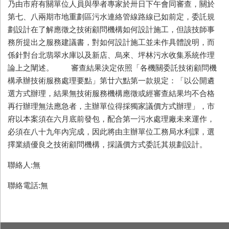
乃由市府有關單位人員與學者專家於卅日下午會同審查，關於
第七、八兩期市地重劃區污水連絡管線路線已如前定，委託規
劃設計在了解應徵之技術顧問機構如何設計施工，但該技師事
務所提出之服務建議書，對如何設計施工並未作具體說明，而
係針對台北翡翠水庫以及新店、烏來、坪林污水收集系統作理
論上之闡述。 審查結果決定依照「各機關委託技術顧問機
構承辦技術服務處理要點」第廿六點第一款規定：「以公開遴
選方式辦理，結果無技術服務機構應徵或經審查結果均不合格
再行辦理無法應急者，主辦單位得採獨家議價方式辦理」，市
府以本案須在六月底前發包，配合第一污水處理廠未來運作，
必須在八十九年內完成，因此將由主辦單位工務局水利課，選
擇業績優良之技術顧問機構，採議價方式委託其規劃設計。
聯絡人:無
聯絡電話:無