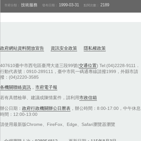
技術服務
1999-03-31
2189
市府分類：
發布日期：
點閱次數：
政府網站資料開放宣告
資訊安全政策
隱私權政策
407610臺中市西屯區臺灣大道三段99號(
交通位置
) Tel:(04)2228-9111．
行動代表號：0910-289111，臺中市民一碼通專線請撥1999，外縣市請
撥：(04)2220-3585
各機關聯絡資訊
，
市府電子報
若有具體檢舉、建議或陳情案件，請利用
市政信箱
辦公日期：
政府行政機關辦公日曆表
，辦公時間：8:00-17:00，中午休息
時間：12:00-13:00
請使用最新版Chrome、FireFox、Edge、Safari瀏覽器瀏覽
全網瀏覽人次
928954812
更新日期
115年8月3日