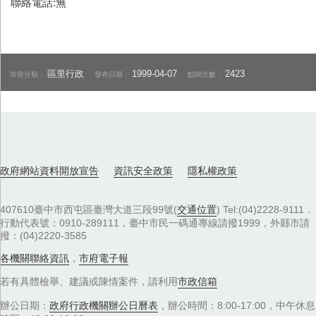
聯絡電話:無
區里行政
1999-04-07
2423
市府分類：
發布日期：
點閱次數：
政府網站資料開放宣告
資訊安全政策
隱私權政策
407610臺中市西屯區臺灣大道三段99號(
交通位置
) Tel:(04)2228-9111．
行動代表號：0910-289111，臺中市民一碼通專線請撥1999，外縣市請
撥：(04)2220-3585
各機關聯絡資訊
，
市府電子報
若有具體檢舉、建議或陳情案件，請利用
市政信箱
辦公日期：
政府行政機關辦公日曆表
，辦公時間：8:00-17:00，中午休息