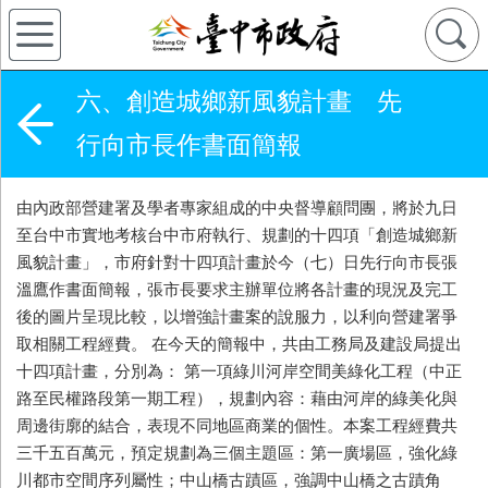
六、創造城鄉新風貌計畫 先
行向市長作書面簡報
由內政部營建署及學者專家組成的中央督導顧問團，將於九日
至台中市實地考核台中市府執行、規劃的十四項「創造城鄉新
風貌計畫」，市府針對十四項計畫於今（七）日先行向市長張
溫鷹作書面簡報，張市長要求主辦單位將各計畫的現況及完工
後的圖片呈現比較，以增強計畫案的說服力，以利向營建署爭
取相關工程經費。 在今天的簡報中，共由工務局及建設局提出
十四項計畫，分別為： 第一項綠川河岸空間美綠化工程（中正
路至民權路段第一期工程），規劃內容：藉由河岸的綠美化與
周邊街廓的結合，表現不同地區商業的個性。本案工程經費共
三千五百萬元，預定規劃為三個主題區：第一廣場區，強化綠
川都市空間序列屬性；中山橋古蹟區，強調中山橋之古蹟角