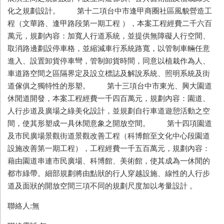
化之規劃設計。 第十二項台中市逢甲商圈社區風貌營造工
程（文華路、逢甲路段第一期工程 ），本案工程經費二千六百
萬元，規劃內容：加寬人行道系統，並提供無障礙人行空間、
取消路邊劃設停車格，並縮減車行系統路寬，以管制車輛任意
進入、設置卸貨停車彎，管制卸貨時間，同意以植栽作為人、
車道路空間之區隔界定及設立標誌及解說系統、照明系統及街
道傢俱之獨特性的形塑。 第十三項台中市東光、興大園道
休閒道開發，本案工程經費一千四百萬元，規劃內容：園道、
人行步道及廣場之綠美化設計，並規劃自行車道遊憩活動之空
間，使其形塑成一具休閒意象之開放空間。 第十四項園道
及市民廣場景觀街道景觀改善工程（科博館至文化中心段園道
設施改善第一期工程），工程經費一千五百萬元，規劃內容：
藉由園道串連市民廣場、科博館、美術館，使其成為一休閒的
都市綠帶。細部規劃將由點狀的行人穿越設施、線性的人行步
道及面狀的開放空間三項不同的規劃尺度加以考量設計 。
聯絡人:無