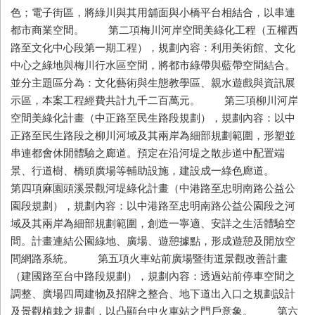
色；電子街區，將綠川與其用舖面與小橋平台相結合，以串連
都市商業空間。 第二項梅川河岸空間美綠化工程（五權西
路至文化中心段第一期工程），規劃內容：利用美術館、文化
中心之綠地與梅川行水區空間，將都市綠帶與藍帶空間結合。
並分主題區分為：文化藝術與生態教學區、親水遊戲與資訊展
示區，本案工程經費共計九千二百萬元。 第三項柳川河岸
空間美綠化計畫（中正路至民生路段規劃），規劃內容：以中
正路至民生路段之柳川河域及其兩岸為細部規劃範圍，形塑並
串連都會休閒體驗之廊道。預定在沿河堤之散步道中配置端
景、行道樹、橋頭廣場等輔助設施，建設成一綠色廊道。
第四項麻園頭溪景觀河堤綠化計畫（中港路至忠明南路公益公
園段規劃），規劃內容：以中港路至忠明南路公益公園段之河
域及其兩岸為細部規劃範圍，創造一寧適、安詳之生活體驗空
間。計畫連結公園綠地、廣場、遊憩據點，形成遊憩及開放空
間網路系統。 第五項火車站前廣場暨街道景觀改善計畫
（建國路至台中路段規劃），規劃內容：透過站前停車空間之
調整、廣場四周建物及招牌之整合、地下道出入口之規劃設計
及景觀植栽之規劃，以凸顯台中火車站之門戶意象。 第六