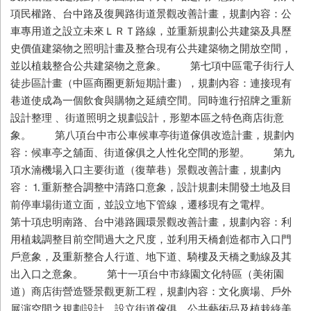
項民權路、台中路及復興路街道景觀改善計畫，規劃內容：公
車專用道之設立未來ＬＲＴ路線，並重新規劃公共建築及具歷
史價值建築物之照明計畫及整合現有公共建築物之開放空間，
並以植栽整合公共建築物之意象。 第七項中區電子街行人
徒步區計畫（中區商圈更新短期計畫），規劃內容：連接現有
巷道使成為一個飲食與購物之延續空間。同時進行招牌之重新
設計整理 、街道照明之規劃設計，形塑本區之特色商店街意
象。 第八項台中市公車候車亭街道傢俱改造計畫，規劃內
容：候車亭之舖面、街道傢俱之人性化空間的形塑。 第九
項水湳機場入口主要街道（復華巷）景觀改善計畫，規劃內
容：⒈重新整合調整中清路口意象，設計規劃未開發土地及目
前停車場街道立面，並設立地下管線，遷移現有之電桿。
第十項忠明南路、台中港路圓環景觀改善計畫，規劃內容：利
用植栽調整目前空間過大之尺度，並利用天橋創造都市入口門
戶意象，及重新整合人行道、地下道、騎樓及天橋之動線及其
出入口之意象。 第十一項台中市綠園文化特區（美術園
道）商店街營造暨景觀更新工程，規劃內容：文化廣場、戶外
展演空間之規劃設計，設立街道傢俱、公共藝術品及植栽綠美