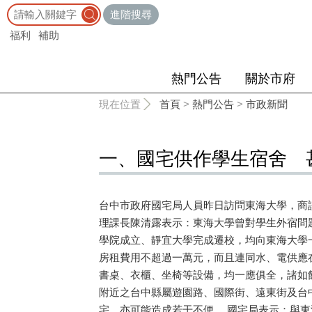
:::
進階搜尋
福利
補助
熱門公告
關於市府
:::
現在位置
首頁
>
熱門公告
>
市政新聞
一、國宅供作學生宿舍 
台中市政府國宅局人員昨日訪問東海大學，商
理課長陳清露表示：東海大學曾對學生外宿問
學院成立、靜宜大學完成遷校，均向東海大學
房租費用不超過一萬元，而且連同水、電供應
書桌、衣櫃、坐椅等設備，均一應俱全，諸如
附近之台中縣屬遊園路、國際街、遠東街及台
宅，亦可能造成若干不便。 國宅局表示：與