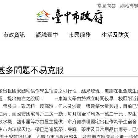
常見問答
網站導
市政資訊
認識臺中
市民服務
生活及防災
甚多問題不易克服
談出租國安國宅供作學生宿舍之可行性，結果發現，無論在租金或生
題，提出如左之說明： ─東海大學由於成立時間較早，校區附近
一帶發展，致房租一度高漲，但未及沙鹿一帶建築大量興起，目前已
在內，而國安國宅每戶三房一廳，每月租金平均為一萬二千元，學生
飲水機、熱水器等亦由屋主提供，市府如辦理國宅出租作為學生宿舍，
中市內瑞聯天地一帶已急遽繁榮，餐廳、茶座及日常用品供應等，已
東海大學商談結果，即將向市長提出報告，並研商有關問題之進一步