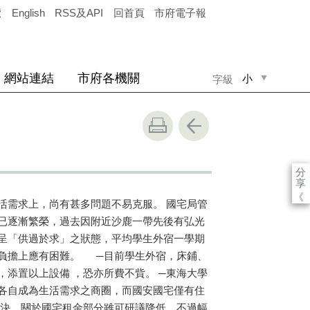
覽
English
RSS及API
回首頁
市府電子報
網站連結
市府各機關
小
字級
中
大
分
享
《
活需求上，尚有甚多問題不易克服。 國宅局管
已逐漸繁榮，過去因附近沙鹿一帶先後有弘光
呈「供過於求」之狀態，平均學生外宿一學期
負擔上應有困難。 ─目前學生外宿，床鋪、
添置以上設備 ，恐亦所費不貲。 ─東海大學
各自成為生活需求之商圈，而國安國宅僅有住
解決，關於國宅租金部分雖可研議降低，不過幅