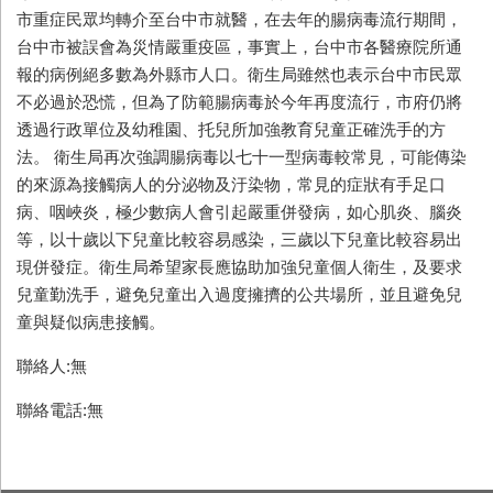
市重症民眾均轉介至台中市就醫，在去年的腸病毒流行期間，
台中市被誤會為災情嚴重疫區，事實上，台中市各醫療院所通
報的病例絕多數為外縣市人口。衛生局雖然也表示台中市民眾
不必過於恐慌，但為了防範腸病毒於今年再度流行，市府仍將
透過行政單位及幼稚園、托兒所加強教育兒童正確洗手的方
法。 衛生局再次強調腸病毒以七十一型病毒較常見，可能傳染
的來源為接觸病人的分泌物及汙染物，常見的症狀有手足口
病、咽峽炎，極少數病人會引起嚴重併發病，如心肌炎、腦炎
等，以十歲以下兒童比較容易感染，三歲以下兒童比較容易出
現併發症。衛生局希望家長應協助加強兒童個人衛生，及要求
兒童勤洗手，避免兒童出入過度擁擠的公共場所，並且避免兒
童與疑似病患接觸。
聯絡人:無
聯絡電話:無