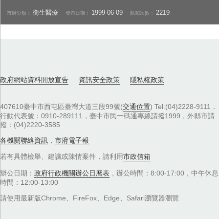
衛生醫療
1999-06-09
2219
市府分類：
發布日期：
點閱次數：
政府網站資料開放宣告
資訊安全政策
隱私權政策
407610臺中市西屯區臺灣大道三段99號(
交通位置
) Tel:(04)2228-9111．
行動代表號：0910-289111，臺中市民一碼通專線請撥1999，外縣市請
撥：(04)2220-3585
各機關聯絡資訊
，
市府電子報
若有具體檢舉、建議或陳情案件，請利用
市政信箱
辦公日期：
政府行政機關辦公日曆表
，辦公時間：8:00-17:00，中午休息
時間：12:00-13:00
請使用最新版Chrome、FireFox、Edge、Safari瀏覽器瀏覽