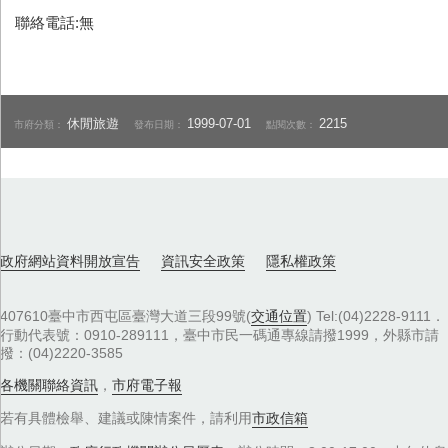
聯絡電話:無
休閒旅遊
1999-07-01
2215
市府分類：
發布日期：
點閱次數：
政府網站資料開放宣告
資訊安全政策
隱私權政策
407610臺中市西屯區臺灣大道三段99號(
交通位置
) Tel:(04)2228-9111．
行動代表號：0910-289111，臺中市民一碼通專線請撥1999，外縣市請
撥：(04)2220-3585
各機關聯絡資訊
，
市府電子報
若有具體檢舉、建議或陳情案件，請利用
市政信箱