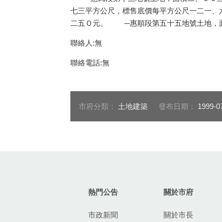
七三平方公尺，標售底價每平方公尺一二一、
二五Ｏ元。 ─惠順段第五十五地號土地，面
聯絡人:無
聯絡電話:無
市府分類：
土地建築
發布日期：
1999-0
:::
熱門公告
關於市府
市政新聞
關於市長