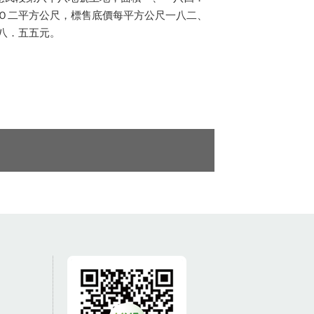
Ｏ二平方公尺，標售底價每平方公尺一八二、
八．五五元。