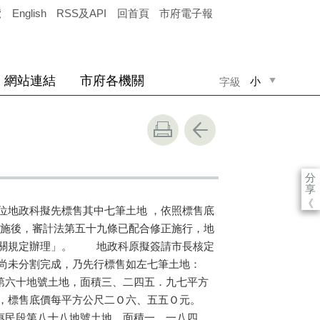
覽
English
RSS及API
回首頁
市府電子報
網站連結
市府各機關
小
字級
中
大
分
享
《
位地政科擬先標售其中七筆土地 ，依照標售底
實施後，審計法第五十九條已配合修正施行，地
有關規定辦理」。 地政科原擬簽請市長核定
前尚未分割完成，乃先行標售如左七筆土地：
第六十地號土地，面積三、二四五．九七平方
，標售底價每平方公尺二Ｏ六、五五Ｏ元。
民段第八十八地號土地，面積一、一八四．