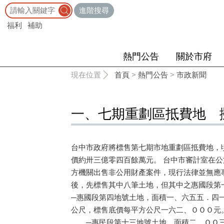
:::
進階搜尋
福利
補助
熱門公告
關於市府
:::
現在位置
首頁
>
熱門公告
>
市政新聞
一、七期重劃區抵費地 
台中市政府將標售第七期市地重劃區抵費地，
價約卅三億零四百餘萬元。 台中市審計室在
方機關出售非公用財產案件，現行法律並無應
後，先標售其中八筆土地，但其中之惠國段第
─惠國段第四地號土地，面積一、六五五．四
公尺，標售底價每平方公尺一六二、ＯＯＯ元
─惠民段第十三地號土地，面積二、ＯＯ三