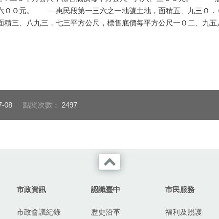
六ＯＯ元。 ─惠民段第一三六之一地號土地，面積五、九三Ｏ．
積三、八九三．七三平方公尺，標售底價每平方公尺一Ｏ二、九五
7-08
點閱次數：
2497
市政資訊
認識臺中
市民服務
市政會議紀錄
歷史沿革
福利及照護