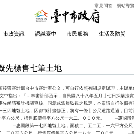
常見問答
網站導
市政資訊
認識臺中
市民服務
生活及防災
擬先標售七筆土地
頃接獲審計部台中市審計室公文，可自行依照有關規定辦理，主辦單
公文中指出：「…奉審計部函示，自民國八十八年五月廿七日採購法
事先函請審計機關查核、同意或派員監視之規定，本案請自行依照
一三四地號土地，因都市計畫修正，將有一條廿公尺道路通過，目
一平方公尺，標售底價每平方公尺一六二、ＯＯＯ元。 ─惠國段
。 ─惠國段第一七四地號土地，面積二、五二五．一六平方公尺
．二Ｏ平方公尺，標售底價每平方公尺一八六、三ＯＯ元。 ─惠