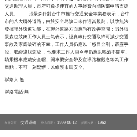
交通助理人員，市府可負擔便宜的人事經費向國防部申請支援
人員。 張景森針對台中市推行交通安全等業務表示，台中
市的八大聯外道路，由於安全島缺口未作適當規劃，以致無法
發揮聯外環道功能，在聯外道路方面應尚有改善空間；另外張
景森也鼓舞工作人員士氣表示，認真執行交通取締可減少交通
事故及家庭破碎的不幸，工作人員仍應以「怒目金剛，霹靂手
段」取締違規駕駛 ，他要求工作人員今年仍應以喝酒不開車、
騎乘機車應戴安全帽、開車繫安全帶及宣導路權觀念等為工作
重點，不可一刻鬆懈，以維護市民安全。
聯絡人:無
聯絡電話:無
交通運輸
1999-08-12
1962
市府分類：
發布日期：
點閱次數：