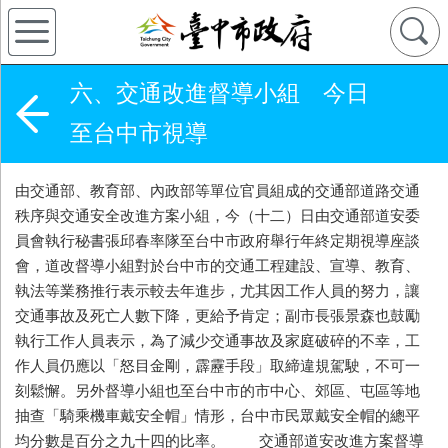
六、交通改進督導小組 今日
至台中市視導
由交通部、教育部、內政部等單位官員組成的交通部道路交通
秩序與交通安全改進方案小組，今（十二）日由交通部道安委
員會執行秘書張邱春率隊至台中市政府舉行年終定期視導座談
會，道改督導小組對於台中市的交通工程建設、宣導、教育、
執法等業務推行表示較去年進步，尤其因工作人員的努力，讓
交通事故及死亡人數下降，更給予肯定；副市長張景森也鼓勵
執行工作人員表示，為了減少交通事故及家庭破碎的不幸，工
作人員仍應以「怒目金剛，霹靂手段」取締違規駕駛，不可一
刻鬆懈。另外督導小組也至台中市的市中心、郊區、屯區等地
抽查「騎乘機車戴安全帽」情形，台中市民眾戴安全帽的總平
均分數是百分之九十四的比率。 交通部道安改進方案督導