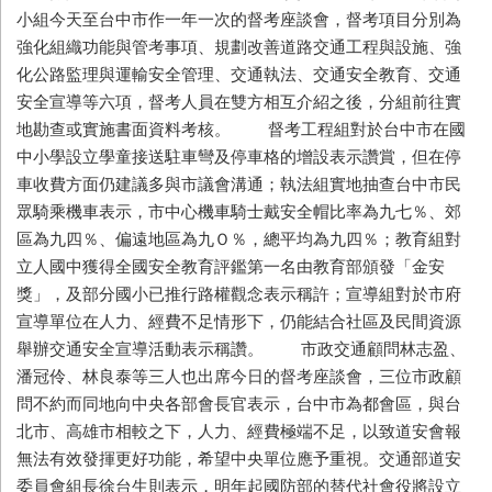
小組今天至台中市作一年一次的督考座談會，督考項目分別為
強化組織功能與管考事項、規劃改善道路交通工程與設施、強
化公路監理與運輸安全管理、交通執法、交通安全教育、交通
安全宣導等六項，督考人員在雙方相互介紹之後，分組前往實
地勘查或實施書面資料考核。 督考工程組對於台中市在國
中小學設立學童接送駐車彎及停車格的增設表示讚賞，但在停
車收費方面仍建議多與市議會溝通；執法組實地抽查台中市民
眾騎乘機車表示，市中心機車騎士戴安全帽比率為九七％、郊
區為九四％、偏遠地區為九Ｏ％，總平均為九四％；教育組對
立人國中獲得全國安全教育評鑑第一名由教育部頒發「金安
獎」，及部分國小已推行路權觀念表示稱許；宣導組對於市府
宣導單位在人力、經費不足情形下，仍能結合社區及民間資源
舉辦交通安全宣導活動表示稱讚。 市政交通顧問林志盈、
潘冠伶、林良泰等三人也出席今日的督考座談會，三位市政顧
問不約而同地向中央各部會長官表示，台中市為都會區，與台
北市、高雄市相較之下，人力、經費極端不足，以致道安會報
無法有效發揮更好功能，希望中央單位應予重視。交通部道安
委員會組長徐台生則表示，明年起國防部的替代社會役將設立