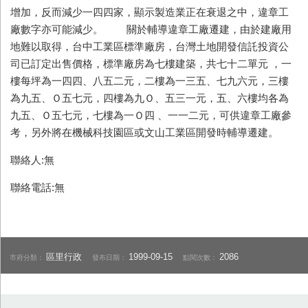
增加，反而減少一四四家，顯示製造業正在衰退之中，違章工
廠數字亦可能減少。 關於輔導違章工廠遷建，由於建廠用
地難以取得，台中工業區標準廠房，台灣土地開發信託投資公
司已訂定出售價格，標準廠房為七樓建築，共七十二單元 ，一
樓每坪為一四四、八五二元，二樓為一三五、七九六元，三樓
為九五、Ｏ五七元，四樓為九Ｏ、五三一元，五、六樓均各為
九五、Ｏ五七元，七樓為一Ｏ四 、一一二元，可供違章工廠參
考，另外將在機械科技園區或文山工業區開發時輔導遷建。
聯絡人:無
聯絡電話:無
區里行政
1999-09-15
2086
市府分類：
發布日期：
點閱次數：