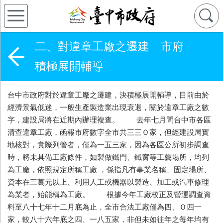
二、對違章工廠之遷建 市府
積極展開輔導
台中市政府對於違章工廠之遷建，決積極展開輔導，目前由於
經濟景氣低迷，一般生產製造業出現衰退，關於違章工廠之數
字，建設局將在近期內辦理複查。 去年七月間台中市各區
清查違章工廠，函報市府數字全市共三三Ｏ家，但經建設局實
地核對，實際列管者，僅為一五三家，因為各區公所初步調查
時，將未具備工廠條件，如製做鐵門、鐵窗等工藝場所，均列
為工廠，依照規定所稱工廠 ，係指凡有事業名稱、固定場所、
資本在三萬元以上、利用人工或機器以製造、加工或汽車修理
為業者，始能稱為工廠。 根據今年工廠校正及營運調查資
料至八十七年十二月底為止，全市合法工廠僅為四、Ｏ四一
家，較八十六年底之四、一八五家，非但未如往年之每年均有