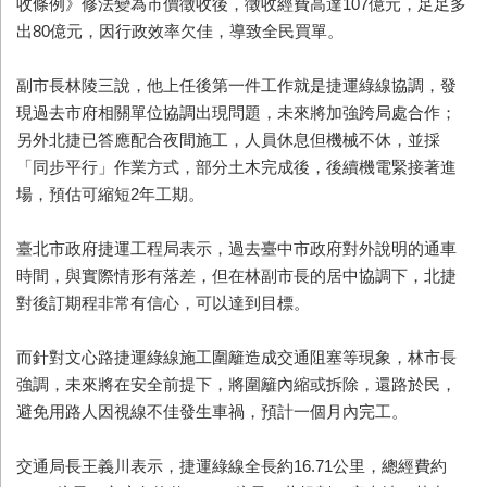
收條例》修法變為市價徵收後，徵收經費高達107億元，足足多
出80億元，因行政效率欠佳，導致全民買單。
副市長林陵三說，他上任後第一件工作就是捷運綠線協調，發
現過去市府相關單位協調出現問題，未來將加強跨局處合作；
另外北捷已答應配合夜間施工，人員休息但機械不休，並採
「同步平行」作業方式，部分土木完成後，後續機電緊接著進
場，預估可縮短2年工期。
臺北市政府捷運工程局表示，過去臺中市政府對外說明的通車
時間，與實際情形有落差，但在林副市長的居中協調下，北捷
對後訂期程非常有信心，可以達到目標。
而針對文心路捷運綠線施工圍籬造成交通阻塞等現象，林市長
強調，未來將在安全前提下，將圍籬內縮或拆除，還路於民，
避免用路人因視線不佳發生車禍，預計一個月內完工。
交通局長王義川表示，捷運綠線全長約16.71公里，總經費約