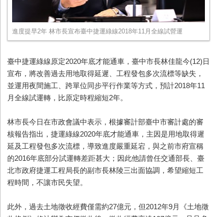
進度提早2年 林市長宣布臺中捷運綠線2018年11月全線試營運
臺中捷運綠線原定2020年底才能通車，臺中市長林佳龍今(12)日
宣布，將改善過去用地取得延遲、工程發包多次流標等缺失，
並運用夜間施工、跨單位同步平行作業等方式，預計2018年11
月全線試運轉，比原定時程縮短2年。
林市長今日在市政會議中表示，根據審計部臺中市審計處的審
核報告指出，捷運綠線2020年底才能通車，主因是用地取得遲
延及工程發包多次流標，導致進度嚴重延宕，與之前市府宣稱
的2016年底部分試運轉差距甚大；因此他請曾任交通部長、臺
北市政府捷運工程局長的副市長林陵三出面協調，希望縮短工
程時間，不讓市民失望。
此外，過去土地徵收經費僅需約27億元，但2012年9月《土地徵