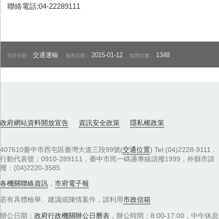
聯絡電話:04-22289111
交通運輸
2015-01-12
1348
市府分類：
發布日期：
點閱次數：
政府網站資料開放宣告
資訊安全政策
隱私權政策
407610臺中市西屯區臺灣大道三段99號(
交通位置
) Tel:(04)2228-9111．
行動代表號：0910-289111，臺中市民一碼通專線請撥1999，外縣市請
撥：(04)2220-3585
各機關聯絡資訊
，
市府電子報
若有具體檢舉、建議或陳情案件，請利用
市政信箱
辦公日期：
政府行政機關辦公日曆表
，辦公時間：8:00-17:00，中午休息