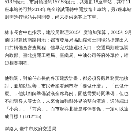
513.9億元，市府負擔約157.58億元，共規劃18座車站，其中11
座車站將可於2018年底全線試運轉中開放進出車站，另7座車站
則需進行場站共同開發，尚未提供乘客上下車。
林市長會中也指示，建設局辦理2015年度追加預算，2015年9月
前取得建國南路用地；都市發展局協助縮短土開場站捷運出入
口共構備查審查期程，儘早完成捷運出入口；交通局則應協調
內政部、臺北捷運工程局、臺鐵局、中油公司等府外單位，縮
短相關期程。
他強調，對前任市長的各項建設計畫，都必須客觀且務實地檢
討，並加以改善，市民希望看到市府「要做什麼」、「已做什
麼」；他以廚師準備滿漢全席為例，固然需要時間準備，但也
不能讓客人等太久，未來會加強跟外界的雙向溝通，適時端出
「小菜」、「前菜」。而市府與北捷是夥伴關係，一定可以達
成目標！(1/12*15)
聯絡人:臺中市政府交通局