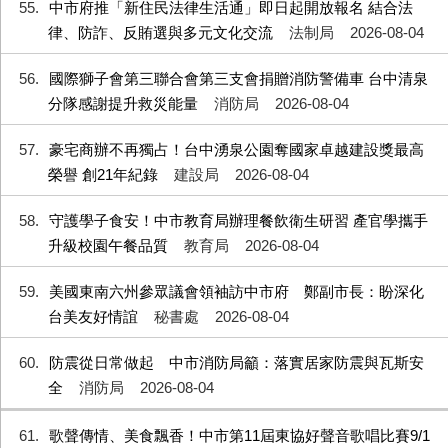
55
中市府推「新住民法律生活通」即日起開放報名 結合法
律、防詐、反賄選與多元文化交流
法制局
2026-08-04
56
國際獅子會第三聯合會第三支會捐贈消防警備車 台中清泉
分隊感謝提升救災能量
消防局
2026-08-04
57
豪宅商辦不再獨占！台中湧泉公園奪國家卓越建設獎最高
榮譽 創21年紀錄
建設局
2026-08-04
58
守護學子食安！中市教育局辦理餐飲衛生研習 產官學攜手
升級校園午餐品質
教育局
2026-08-04
59
美國東南六州參眾議會領袖訪中市府 鄭副市長：盼深化
台美友好情誼
秘書處
2026-08-04
60
防震從日常做起 中市消防局籲：落實居家防震與瓦斯安
全
消防局
2026-08-04
61
歌聲傳情、美食飄香！中市第11屆東協好聲音歌唱比賽9/1