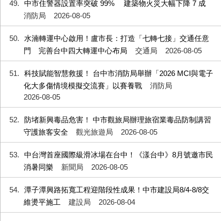
49
中市住警器設置率突破 99% 建築物火災大幅下降 7 成
消防局
2026-08-05
50
水湳轉運中心啟用！盧市長：打造「七轉七接」交通任意
門 完善台中四大轉運中心布局
交通局
2026-08-05
51
科技賦能智慧救援！ 台中市消防局舉辦「2026 MCI與電子
化大多傷情境模擬交流賽」以賽養戰
消防局
2026-08-05
52
防堵新興毒品危害！ 中市觀旅局辦理旅宿業毒品防制講習
守護旅客安全
觀光旅遊局
2026-08-05
53
中台灣首座國際級滑冰場在台中！《漾台中》8月號邀市民
消暑同樂
新聞局
2026-08-05
54
潭子潭興路拓寬工程迎階段性成果！中市建設局8/4-8/8交
維燙平施工
建設局
2026-08-04