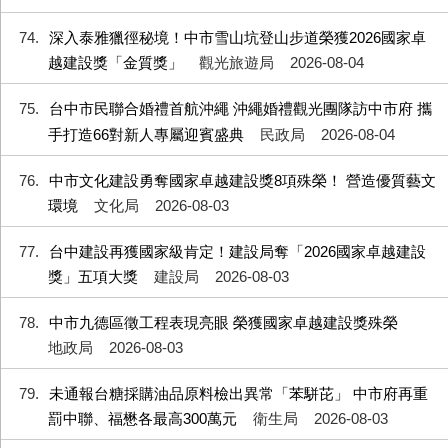
74
深入泰雅獵徑秘境！中市雪山坑登山步道榮獲2026國家卓
越建設獎「金質獎」
觀光旅遊局
2026-08-04
75
台中市民聯合婚禮首航沖繩 沖繩婚禮觀光團隊訪中市府 攜
手打造66對新人專屬迎賓盛典
民政局
2026-08-04
76
中市文化建設勇奪國家卓越建設獎8項殊榮！ 營造優質藝文
環境
文化局
2026-08-03
77
台中建設再獲國家級肯定！建設局奪「2026國家卓越建設
獎」五項大獎
建設局
2026-08-03
78
中市九德區徵工程表現亮眼 榮獲國家卓越建設獎殊榮
地政局
2026-08-03
79
未通報台糖採購油品原料檢出異常「苯駢芘」 中市府再重
罰中聯、福懋各最高300萬元
衛生局
2026-08-03