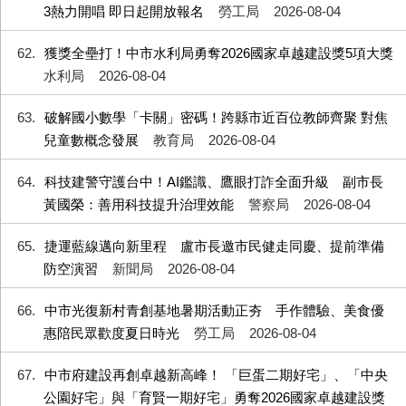
3熱力開唱 即日起開放報名
勞工局
2026-08-04
62
獲獎全壘打！中市水利局勇奪2026國家卓越建設獎5項大獎
水利局
2026-08-04
63
破解國小數學「卡關」密碼！跨縣市近百位教師齊聚 對焦
兒童數概念發展
教育局
2026-08-04
64
科技建警守護台中！AI鑑識、鷹眼打詐全面升級 副市長
黃國榮：善用科技提升治理效能
警察局
2026-08-04
65
捷運藍線邁向新里程 盧市長邀市民健走同慶、提前準備
防空演習
新聞局
2026-08-04
66
中市光復新村青創基地暑期活動正夯 手作體驗、美食優
惠陪民眾歡度夏日時光
勞工局
2026-08-04
67
中市府建設再創卓越新高峰！ 「巨蛋二期好宅」、「中央
公園好宅」與「育賢一期好宅」勇奪2026國家卓越建設獎