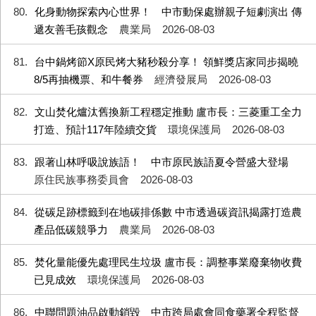
80
化身動物探索內心世界！ 中市動保處辦親子短劇演出 傳
遞友善毛孩觀念
農業局
2026-08-03
81
台中鍋烤節X原民烤大豬秒殺分享！ 領鮮獎店家同步揭曉
8/5再抽機票、和牛餐券
經濟發展局
2026-08-03
82
文山焚化爐汰舊換新工程穩定推動 盧市長：三菱重工全力
打造、預計117年陸續交貨
環境保護局
2026-08-03
83
跟著山林呼吸說族語！ 中市原民族語夏令營盛大登場
原住民族事務委員會
2026-08-03
84
從碳足跡標籤到在地碳排係數 中市透過碳資訊揭露打造農
產品低碳競爭力
農業局
2026-08-03
85
焚化量能優先處理民生垃圾 盧市長：調整事業廢棄物收費
已見成效
環境保護局
2026-08-03
86
中聯問題油品啟動銷毀 中市跨局處會同食藥署全程監督