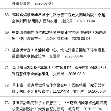
都市發展局
2026-08-04
68
霧峰國焴橋至峰谷國小道路改善工程進入關鍵階段！今起
全線封閉 籲用路人提前改道
建設局
2026-08-04
69
中部城鎮韌性演習8/10登場 中捷正常營運 提醒旅客站內避
難、使用實體支付
區公所或其他
2026-08-04
70
雙金獎肯定！水湳轉運中心、北屯兒童公園地下停車場雙
榮獲國家卓越建設獎
交通局
2026-08-04
71
每月省逾2萬張停車單！ 中市歌劇院、國美館周邊581格路
邊智慧停車全面無紙化
交通局
2026-08-04
72
畢卡索、霍克尼世界名作齊聚台中！國際特展「蠍子與青
蛙：國巨基金會典藏展」11/20登場
文化局
2026-08-04
73
前瞻設計點亮孩子的夢想空間 中市府囊括國家卓越建設獎
校園規劃設計12大獎創歷史新高
教育局
2026-08-04