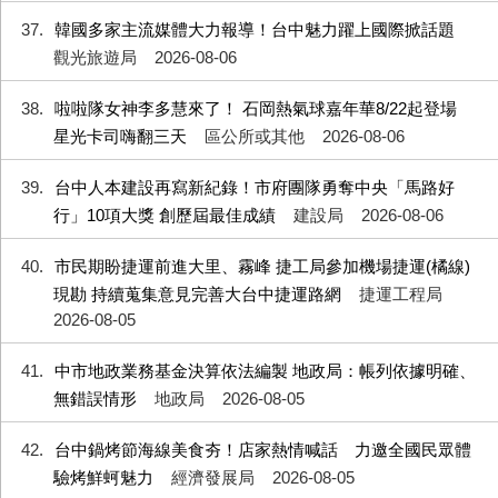
37
韓國多家主流媒體大力報導！台中魅力躍上國際掀話題
觀光旅遊局
2026-08-06
38
啦啦隊女神李多慧來了！ 石岡熱氣球嘉年華8/22起登場
星光卡司嗨翻三天
區公所或其他
2026-08-06
39
台中人本建設再寫新紀錄！市府團隊勇奪中央「馬路好
行」10項大獎 創歷屆最佳成績
建設局
2026-08-06
40
市民期盼捷運前進大里、霧峰 捷工局參加機場捷運(橘線)
現勘 持續蒐集意見完善大台中捷運路網
捷運工程局
2026-08-05
41
中市地政業務基金決算依法編製 地政局：帳列依據明確、
無錯誤情形
地政局
2026-08-05
42
台中鍋烤節海線美食夯！店家熱情喊話 力邀全國民眾體
驗烤鮮蚵魅力
經濟發展局
2026-08-05