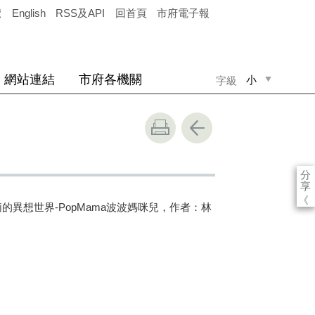
覽
English
RSS及API
回首頁
市府電子報
網站連結
市府各機關
小
字級
中
大
分
享
《
莉的異想世界
-PopMama
波波媽咪兒，作者：林