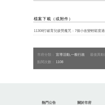
檔案下載（或附件）
11308打破育兒疲勞魔咒：7個小改變輕鬆度過挫
市府分類：
宣導活動,一般行政
最後異動
點閱次數：
1108
:::
熱門公告
關於市府