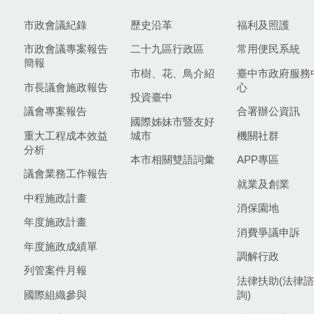
市政會議紀錄
歷史沿革
福利及照護
市政會議專案報告
二十九區行政區
常用便民系統
簡報
市樹、花、鳥介紹
臺中市政府服務
市長議會施政報告
心
投資臺中
議會專案報告
合署辦公資訊
國際姊妹市暨友好
重大工程成本效益
城市
機關社群
分析
本市相關雙語詞彙
APP專區
議會業務工作報告
就業及創業
中程施政計畫
消保園地
年度施政計畫
消費爭議申訴
年度施政成績單
調解行政
列管案件月報
法律扶助(法律諮
國際組織參與
詢)