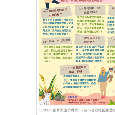
11308打破育兒疲勞魔咒：7個小改變輕鬆度過