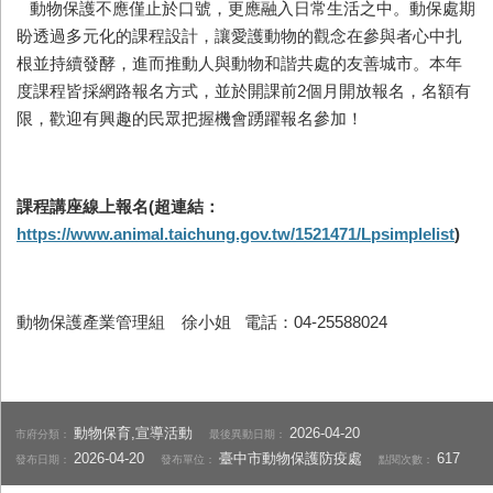
動物保護不應僅止於口號，更應融入日常生活之中。動保處期
盼透過多元化的課程設計，讓愛護動物的觀念在參與者心中扎
根並持續發酵，進而推動人與動物和諧共處的友善城市。本年
度課程皆採網路報名方式，並於開課前
2
個月開放報名，名額有
限，歡迎有興趣的民眾把握機會踴躍報名參加！
課程講座線上報名
(
超連結：
https://www.animal.taichung.gov.tw/1521471/Lpsimplelist
)
動物保護產業管理組 徐小姐
電話：
04-25588024
動物保育,宣導活動
2026-04-20
市府分類：
最後異動日期：
2026-04-20
臺中市動物保護防疫處
617
發布日期：
發布單位：
點閱次數：