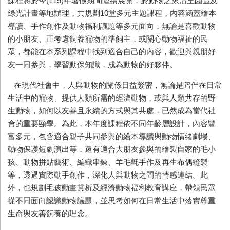
課程將於今
(115)
年暑假期間陸續展開，於動物之家后里園區及
綠光計畫等地辦理，共規劃
10
堂多元主題課程，內容涵蓋繪本
導讀、手作創作及動物福利議題等多元面向，無論是喜歡動物
的小朋友、正考慮飼養寵物的準飼主，或關心動物福祉的民
眾，都能在本系列課程中找到適合自己的內容，歡迎與親朋好
友一同參與，學習動保知識，成為動物的好夥伴。
在現代社會中，人與動物的關係日益緊密，無論是陪伴在日常
生活中的寵物、提供人類所需的經濟動物，或與人類共存的野
生動物，如何以友善且永續的方式與其共處，已然成為當代社
會的重要顯學。為此，本年度課程依不同年齡層設計，內容豐
富多元，包含適合親子共同參與的繪本導讀與動物情緒劇場、
動物保護短劇演出等，還有適合大朋友參與的繪製自家的毛小
孩、動物拼貼藝術、編織串鍊、羊毛氈手作及再生布偶縫製
等，透過實際動手創作，深化人與動物之間的情感連結。此
外，也規劃毛孩動畫賞析及經濟動物福利教育講座，帶領民眾
從不同面向認識動物議題，並思考如何在日常生活中落實尊重
生命與友善飼養的理念。