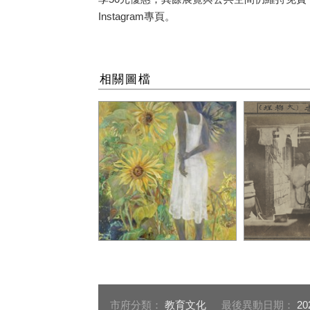
Instagram
專頁。
相關圖檔
廖瑞芬-夏晨-2017-膠彩-雲
國家攝影文化
肌麻紙-1303-x-162-cm-臺
正八年台北
中市立美術館藏-圖片來源-
概況-圖版-prin
臺中市立美術館
輸出-98x14
市府分類：
教育文化
最後異動日期：
20