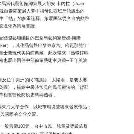
拿馬當代藝術館總策展人胡安‧卡內拉（
Juan
源自泰莎策展人夢中祖母以西班牙語說出的
中「熱」的多重詮釋。策展團隊從各自的熱帶
處境化為策展實踐。
受國際藝壇矚目的巴拿馬藝術家唐娜‧康隆
rker
），其作品曾於巴黎東京宮、哈瓦那雙年
昆士蘭現代美術館典藏。此次帶來〈熱帶鋅鳴
館也展出兩件中部前輩藝術家典藏─王守英油
海及拉丁美洲的民間諺語「太陽雨，是老太婆
灸圖〉，描繪中暑時常見的民俗療法的「背部
帶相關醫療防疫史料與儀器 。
與東海大學合作，以城市環境聲響來發展作品；
中與國際的文化交流。
一般票價
100
元，台中市民、兒童及樂齡族群
w.tcam.museum/zh
）或追蹤
Facebook
、