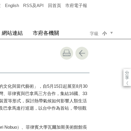
覽
English
RSS及API
回首頁
市府電子報
網站連結
市府各機關
小
字級
中
大
分
享
《
的文化與當代藝術」，自
5
月
15
日起展至
8
月
30
灣、菲律賓與巴拿馬三方合作，集結
16
國、
33
裝置等形式，探討熱帶氣候如何影響人類生活
及巴拿馬進行巡迴，以台中作為首站，帶領觀
ri Nobuo
）、菲律賓大學瓦爾加斯美術館館長