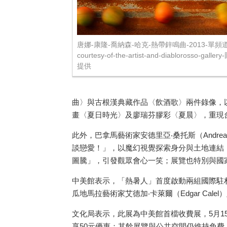
唐娜-康隆-喬納森-哈克-熱帶鋅鳴曲-2013-單頻道
courtesy-of-the-artist-and-diablorosso-ga
提供
曲〉與古根漢典藏作品〈飲酒歌〉兩件錄像，
畫〈夏日時光〉及廖瑞芬膠彩〈夏晨〉，重現
此外，巴拿馬藝術家安德里亞‧桑托斯（
Andrea
談戀愛！」，以魔幻視覺探索身分與土地連結
圖騰」，引發觀眾會心一笑；展覽也特別與國
中美館表示，「熱暑人」首度啟動兩組國際駐村
瓜地馬拉藝術家艾德加‧卡萊爾（
Edgar Calel
）
文化局表示，此展為中美館首檔收費展，
5
月
1
享
50
元優惠；其餘展覽與公共空間仍維持免費