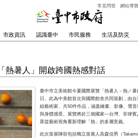
常見問答
網站導
市政資訊
認識臺中
市民服務
生活及防災
「熱暑人」開啟跨國熱感對話
臺中市立美術館今夏國際展覽「熱暑人－熱／暑
日。此為中美館首次與國際館舍共同策劃，由台
組藝術家、共
50
件作品，涵蓋繪畫、影像、聲音
與身體感受。展覽將於三個國家—台灣、菲律賓
眾從藝術視角重新理解「熱」的多層意義。
此次策展陣容包括獨立策展人高森信男（
Takamo