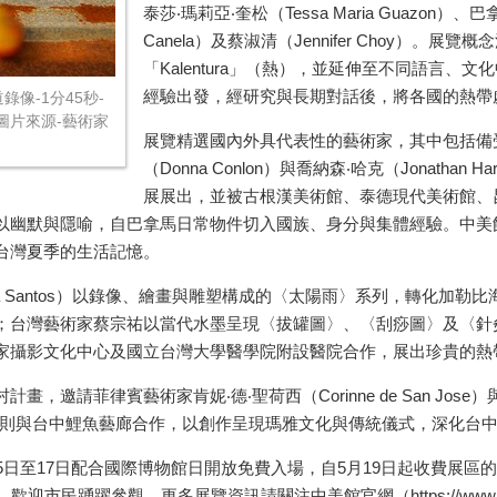
泰莎‧瑪莉亞‧奎松（
Tessa Maria Guazon
）、巴
Canela
）及蔡淑清（
Jennifer Choy
）。展覽概念
「
Kalentura
」（熱），並延伸至不同語言、文化
經驗出發，經研究與長期對話後，將各國的熱帶
錄像-1分45秒-
llery-圖片來源-藝術家
展覽精選國內外具代表性的藝術家，其中包括備
（
Donna Conlon
）與喬納森‧哈克（
Jonathan Ha
展展出，並被古根漢美術館、泰德現代美術館、
以幽默與隱喻，自巴拿馬日常物件切入國族、身分與集體經驗。中美
台灣夏季的生活記憶。
 Santos
）以錄像、繪畫與雕塑構成的〈太陽雨〉系列，轉化加勒比
；台灣藝術家蔡宗祐以當代水墨呈現〈拔罐圖〉、〈刮痧圖〉及〈針
家攝影文化中心及國立台灣大學醫學院附設醫院合作，展出珍貴的熱
計畫，邀請菲律賓藝術家肯妮‧德‧聖荷西（
Corinne de San Jose
）
則與台中鯉魚藝廊合作，以創作呈現瑪雅文化與傳統儀式，深化台
5
日至
17
日配合國際博物館日開放免費入場，自
5
月
19
日起收費展區的
，歡迎市民踴躍參觀。更多展覽資訊請關注中美館官網（
https://ww