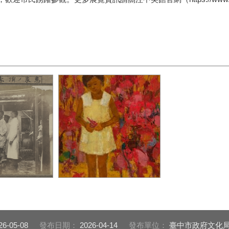
中心典藏-大
王守英-夏日時光-1972-油
廳下虎列拉流行
彩-畫布-80-x-100-cm-臺中
t-7-1919-數位
市立美術館藏-圖片來源-臺
1cm-圖片來源-
中市立美術館
26-05-08
發布日期：
2026-04-14
發布單位：
臺中市政府文化局