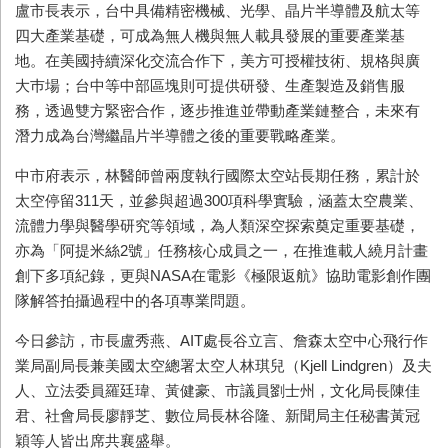
盧市長表示，台中具備精密機械、光學、晶片半導體及航太等
四大產業基礎，可成為無人機與無人載具發展的重要產業基
地。在美國持續深化交流合作下，美方可授權技術、規格與廣
大巿場；台中等中部區塊則可提供研發、生產製造及銷售服
務，透過雙方緊密合作，逐步推進並帶動產業鏈整合，未來有
潛力成為台灣繼晶片半導體之後的重要戰略產業。
中市府表示，林醫師曾兩度執行國際太空站長期任務，累計於
太空停留
311
天，並參與超過
300
項科學實驗，涵蓋太空農業、
流體力學與醫學研究等領域，為人類深空探索奠定重要基礎，
亦為「阿提米絲
2
號」任務核心成員之一，在推進載人繞月計畫
創下多項紀錄，更與
NASA
在電影《極限返航》協助電影創作團
隊解答拍攝過程中的各項專業問題。
今日參訪，市長盧秀燕、
AIT
處長谷立言、詹森太空中心飛行作
業局副局長兼美國太空總署太空人林琪兒（
Kjell Lindgren
）及夫
人、立法委員羅廷瑋、黃健豪、市議員劉士州，文化局長陳佳
君、社會局長廖靜芝、數位局長林谷隆、新聞局主任秘書黃冠
穎等人皆出席共襄盛舉。