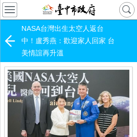
NASA台灣出生太空人返台
中！盧秀燕：歡迎家人回家 台
美情誼再升溫