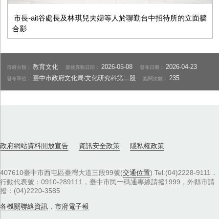
市長-ait谷處長及林琪兒夫婦等人於聯勤台中招待所的立面牆
合影
教育文化
2026-05-08
2026-04-23
市府分類：
最後異動日期：
發布日期：
臺中市政府文化局‧文化研究科第二股
235
發布單位：
點閱次數：
政府網站資料開放宣告
資訊安全政策
隱私權政策
407610臺中市西屯區臺灣大道三段99號(
交通位置
) Tel:(04)2228-9111．
行動代表號：0910-289111，臺中市民一碼通專線請撥1999，外縣市請
撥：(04)2220-3585
各機關聯絡資訊
，
市府電子報