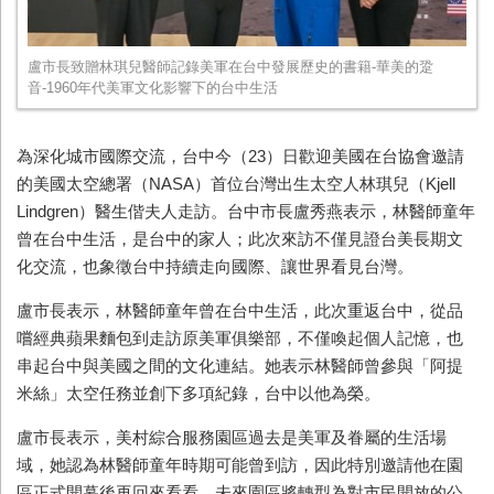
盧市長致贈林琪兒醫師記錄美軍在台中發展歷史的書籍-華美的跫
音-1960年代美軍文化影響下的台中生活
為深化城市國際交流，台中今（
23
）日歡迎美國在台協會邀請
的美國太空總署（
NASA
）首位台灣出生太空人林琪兒（
Kjell
Lindgren
）醫生偕夫人走訪。台中市長盧秀燕表示，林醫師童年
曾在台中生活，是台中的家人；此次來訪不僅見證台美長期文
化交流，也象徵台中持續走向國際、讓世界看見台灣。
盧市長表示，林醫師童年曾在台中生活，此次重返台中，從品
嚐經典蘋果麵包到走訪原美軍俱樂部，不僅喚起個人記憶，也
串起台中與美國之間的文化連結。她表示林醫師曾參與「阿提
米絲」太空任務並創下多項紀錄，台中以他為榮。
盧市長表示，美村綜合服務園區過去是美軍及眷屬的生活場
域，她認為林醫師童年時期可能曾到訪，因此特別邀請他在園
區正式開幕後再回來看看。未來園區將轉型為對市民開放的公