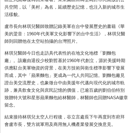
共空間，以「美村」為名，延續歷史記憶，也注入新的城市生
活樣貌。
盧市長向林琪兒醫師致贈記錄美軍在台中發展歷史的書籍《華
美的跫音：
1960
年代美軍文化影響下的台中生活》，林琪兒醫
師則回贈他在太空站拍攝的台灣照片。
林琪兒醫師今日也走訪具代表性的在地文化地標「劉麵包
廠」。該廠由退役少校劉哲基於
1960
年代創立，源於美援時期
供應駐台美軍物資的背景，在美方技術與衛生標準影響下發展
而成，其中「蘋果麵包」更成為一代人共同記憶。劉麵包廠見
證台美交流歷史，也象徵台中由美援年代邁向現代化的城市軌
跡，兼具飲食文化與庶民記憶的價值，已逾百歲的劉伯伯特別
致贈特大號和星形蘋果麵包給林醫師，林醫師也回贈
NASA
徽章
留念。
結束接待林琪兒太空人行程後，谷立言處長下午再度到市府拜
會盧市長，雙方就軍用及商用無人機產業發展交換意見。