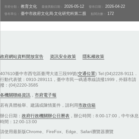
教育文化
2026-05-12
2026-04-22
市府分類：
最後異動日期：
發布日期：
臺中市政府文化局‧文化研究科第二股
172
發布單位：
點閱次數：
政府網站資料開放宣告
資訊安全政策
隱私權政策
407610臺中市西屯區臺灣大道三段99號(
交通位置
) Tel:(04)2228-9111．
行動代表號：0910-289111，臺中市民一碼通專線請撥1999，外縣市請
撥：(04)2220-3585
各機關聯絡資訊
，
市府電子報
若有具體檢舉、建議或陳情案件，請利用
市政信箱
辦公日期：
政府行政機關辦公日曆表
，辦公時間：8:00-17:00，中午休息
時間：12:00-13:00
請使用最新版Chrome、FireFox、Edge、Safari瀏覽器瀏覽