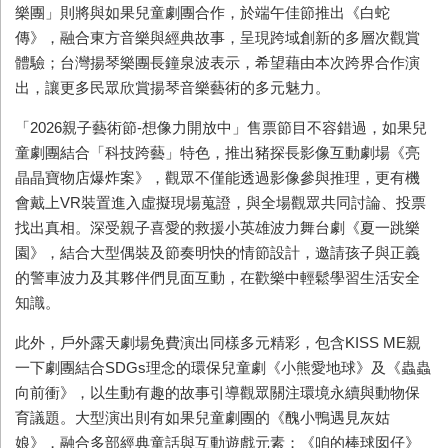
樂團」則將與如果兒童劇團合作，於端午佳節推出《白蛇
傳》，融合東方音樂與經典故事，呈現跨域創新的多層次觀賞
體驗；台灣揚琴樂團長鐘泉波表示，希望藉由本次跨界合作演
出，讓更多民眾欣賞揚琴音樂藝術的多元魅力。
「
2026
親子藝術節
-
想像力開放中」售票節目不容錯過，如果兒
童劇團結合「科技跨藝」特色，推出豬探長影像互動劇場《亮
晶晶寶物店爆炸案》，觀眾不僅能透過影像參與推理，更有機
會戴上
VR
裝置進入虛擬現場蒐證，與全場觀眾共同討論、投票
找出真相。深受親子喜愛的救援小英雄波力舞台劇《夏一跳樂
園》，結合大型偶裝及節奏明快的情節設計，邀請孩子與正義
的警車波力及其夥伴們見面互動，在歡樂中輕鬆學習生活安全
知識。
此外，戶外露天劇場免費演出同樣多元精彩，包含
KISS ME
親
一下劇團結合
SDGs
理念的環保兒童劇《小熊愛地球》及《蟲蟲
向前衝》，以生動有趣的故事引導觀眾關注環境永續與動物保
育議題。大型演出則有如果兒童劇團的《醜小鴨遇見灰姑
娘》，融合多部經典童話與互動遊戲元素；《咱的棒球囡仔》