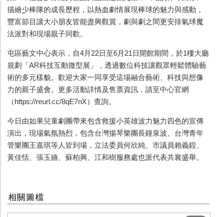
描繪少棒隊的成長歷程，以熱血劇情展現棒球的魅力與感動，
豐富節目讓大小朋友皆能盡興觀賞，劇與劇之間更安排氣球魔
法派對和現場親子同歡。
屯區藝文中心表示，自
4
月
22
日至
6
月
21
日開館期間，於
1
樓大廳
規劃「
AR
科技互動微型展」，透過數位科技讓觀眾輕鬆體驗藝
術的多元樣貌。歡迎大家一同享受這場融合藝術、科技與想像
力的親子盛會。更多活動詳情及售票資訊，請至中心官網
（
https://reurl.cc/8qE7nX
）查詢。
今日由如果兒童劇團帶來包含救援小英雄波力魅力四色的宣傳
演出，現場氣氛熱烈，包含台灣揚琴樂團長鐘泉波、台灣青年
管樂團王嘉琪等人皆到場，立法委員何欣純、市議員賴義鍠、
黃佳恬、張玉嬿、蘇柏興、江和樹服務處也派代表共襄盛舉。
相關圖檔