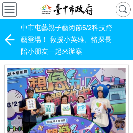
中市屯藝親子藝術節5/2科技跨
藝登場！ 救援小英雄、豬探長
陪小朋友一起來辦案