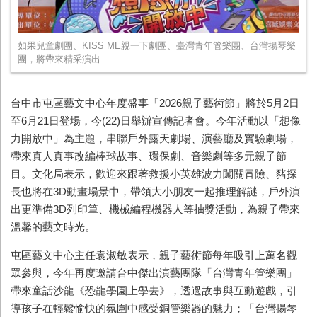
如果兒童劇團、KISS ME親一下劇團、臺灣青年管樂團、台灣揚琴樂
團，將帶來精采演出
台中市屯區藝文中心年度盛事「
2026
親子藝術節」將於
5
月
2
日
至
6
月
21
日登場，今
(22)
日舉辦宣傳記者會。今年活動以「想像
力開放中」為主題，串聯戶外露天劇場、演藝廳及實驗劇場，
帶來真人真事改編棒球故事、環保劇、音樂劇等多元親子節
目。文化局表示，歡迎來跟著救援小英雄波力闖關冒險、豬探
長也將在
3D
動畫場景中，帶領大小朋友一起推理解謎，戶外演
出更準備
3D
列印筆、機械編程機器人等抽獎活動，為親子帶來
溫馨的藝文時光。
屯區藝文中心主任袁淑敏表示，親子藝術節每年吸引上萬名觀
眾參與，今年再度邀請台中傑出演藝團隊「台灣青年管樂團」
帶來童話沙龍《恐龍學園上學去》，透過故事與互動遊戲，引
導孩子在輕鬆愉快的氛圍中感受銅管樂器的魅力；「台灣揚琴