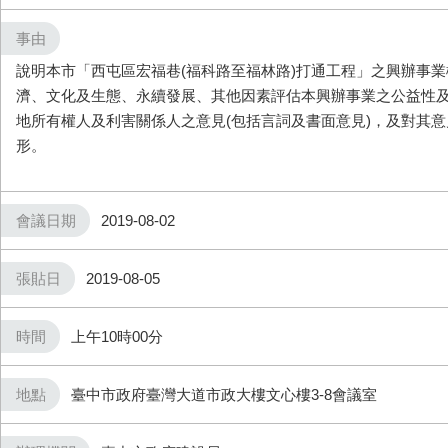
事由
說明本市「
西屯區宏福巷(福科路至福林路)打通工程
」之興辦事業
濟、文化及生態、永續發展、其他因素評估本興辦事業之公益性
地所有權人及利害關係人之意見
(包括言詞及書面意見)
，
及對其意
形
。
會議日期
2019-08-02
張貼日
2019-08-05
時間
上午10時00分
地點
臺中市政府臺灣大道市政大樓文心樓3-8會議室