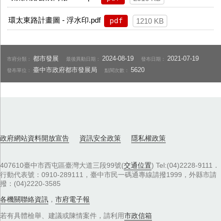
環太東路計畫圖 - 浮水印.pdf
pdf
1210 KB
都市發展
2024-08-19
2021-07-19
市府分類：
最後異動日期：
發布日期：
臺中市政府都市發展局
5620
發布單位：
點閱次數：
政府網站資料開放宣告
資訊安全政策
隱私權政策
407610臺中市西屯區臺灣大道三段99號(
交通位置
) Tel:(04)2228-9111．
行動代表號：0910-289111，臺中市民一碼通專線請撥1999，外縣市請
撥：(04)2220-3585
各機關聯絡資訊
，
市府電子報
若有具體檢舉、建議或陳情案件，請利用
市政信箱