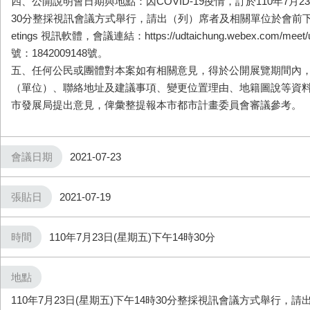
四、公開說明會日期與地點：因COVID-19疫情，訂於110年7月
2
30分整採視訊會議方式舉行，請出（
列）席者及相關單位於會前下載Ci
etings 視訊
軟體，會議連結：https://udtaichung.webex.com/meet/
號：1842009148號。
五、任何公民或團體對本案如有相關意見，得於公開展覽期間內
（單位）、聯絡地址及建議事項、變更位
置理由、地籍圖說等資料
市發展局提出意
見，俾彙整提報本市都市計畫委員會審議參考。
會議日期
2021-07-23
張貼日
2021-07-19
時間
110年7月23日(星期五)下午14時30分
地點
110年7月23日(星期五)下午14時30分整採視訊會議方式舉行，