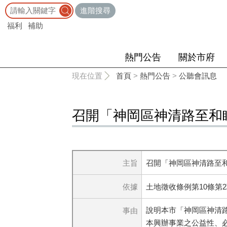
:::
進階搜尋
福利
補助
熱門公告
關於市府
:::
現在位置
首頁
>
熱門公告
>
公聽會訊息
召開「神岡區神清路至和
主旨
召開「神岡區神清路至和
依據
土地徵收條例第10條第
說明本市「神岡區神清
事由
本興辦事業之公益性、