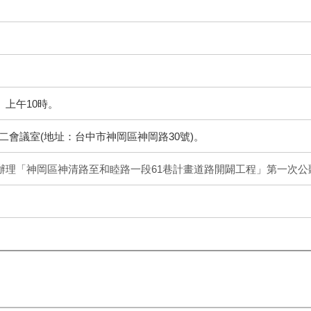
二）上午10時。
二會議室(地址：台中市神岡區神岡路30號)。
8日辦理「神岡區神清路至和睦路一段61巷計畫道路開闢工程」第一次公聽