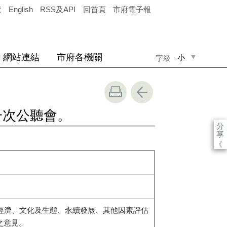
覽
English
RSS及API
回首頁
市府電子報
網站連結
市府各機關
小
字級
中
大
一次公聽會。
分
享
《
經濟、文化及生態、永續發展、其他因素評估
之意見。