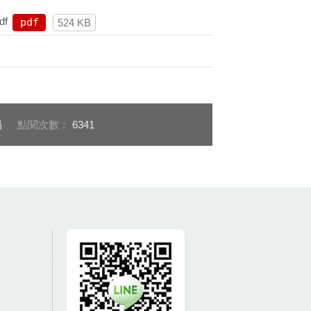
f
pdf
524 KB
局
點閱次數：
6341