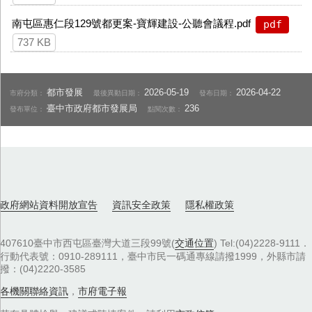
南屯區惠仁段129號都更案-寶輝建設-公聽會議程.pdf
pdf
737 KB
都市發展
2026-05-19
2026-04-22
市府分類：
最後異動日期：
發布日期：
臺中市政府都市發展局
236
發布單位：
點閱次數：
政府網站資料開放宣告
資訊安全政策
隱私權政策
407610臺中市西屯區臺灣大道三段99號(
交通位置
) Tel:(04)2228-9111．
行動代表號：0910-289111，臺中市民一碼通專線請撥1999，外縣市請
撥：(04)2220-3585
各機關聯絡資訊
，
市府電子報