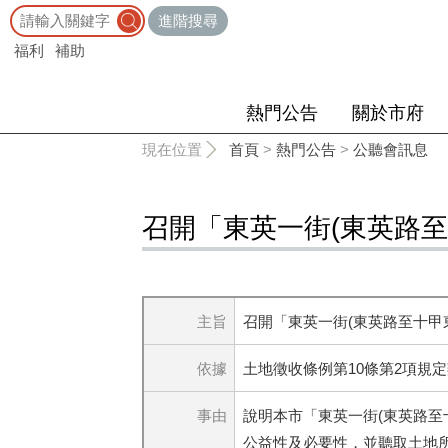
:::
進階搜尋
福利
補助
熱門公告
關於市府
:::
現在位置
首頁
>
熱門公告
>
公聽會訊息
召開「東英一街(東英路
主旨
召開「東英一街(東英路至十甲
依據
土地徵收條例第10條第2項規
事由
說明本市「東英一街(東英路
公益性及必要性，並聽取土地