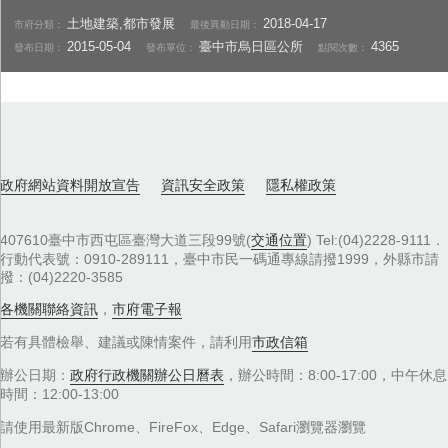
土地建築,都市發展
2018-04-17
市府分類：
最後異動日期：
2015-05-04
臺中市烏日區公所
4365
發布日期：
發布單位：
點閱次數：
政府網站資料開放宣告
資訊安全政策
隱私權政策
407610臺中市西屯區臺灣大道三段99號(
交通位置
) Tel:(04)2228-9111．
行動代表號：0910-289111，臺中市民一碼通專線請撥1999，外縣市請
撥：(04)2220-3585
各機關聯絡資訊
，
市府電子報
若有具體檢舉、建議或陳情案件，請利用
市政信箱
辦公日期：
政府行政機關辦公日曆表
，辦公時間：8:00-17:00，中午休息
時間：12:00-13:00
請使用最新版Chrome、FireFox、Edge、Safari瀏覽器瀏覽