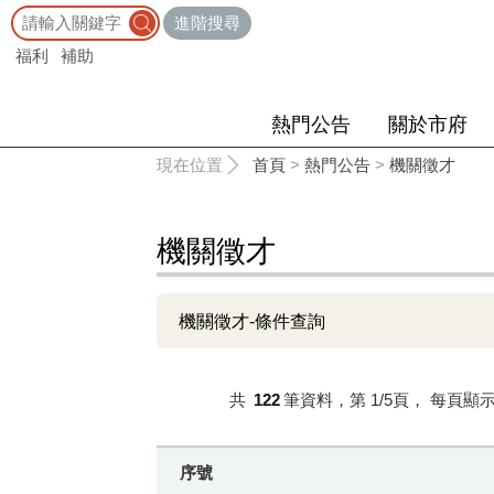
:::
進階搜尋
福利
補助
熱門公告
關於市府
:::
現在位置
首頁
>
熱門公告
>
機關徵才
機關徵才
機關徵才-條件查詢
共
122
筆資料，第
1/5
頁，
每頁顯
序號