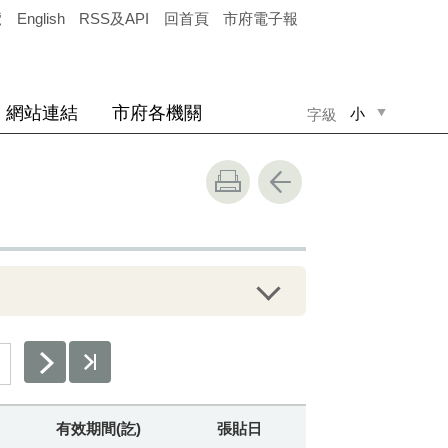
覽
English
RSS及API
回首頁
市府電子報
網站連結
市府各機關
小
字級
中
大
有效期間(訖)
張貼日