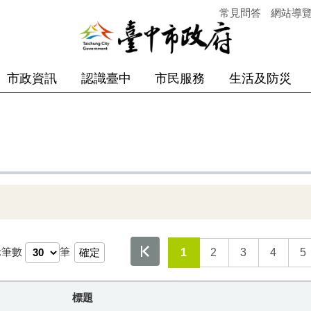
常見問答
網站導
市政資訊
認識臺中
市民服務
生活及防災
示筆數
筆
1
2
3
4
5
標題