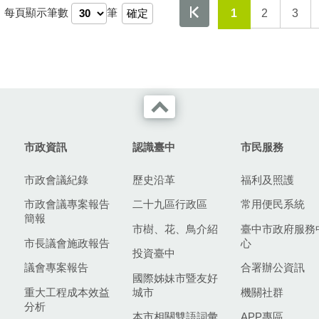
，
每頁顯示筆數
筆
1
2
3
市政資訊
認識臺中
市民服務
市政會議紀錄
歷史沿革
福利及照護
市政會議專案報告
二十九區行政區
常用便民系統
簡報
市樹、花、鳥介紹
臺中市政府服務
市長議會施政報告
心
投資臺中
議會專案報告
合署辦公資訊
國際姊妹市暨友好
重大工程成本效益
城市
機關社群
分析
本市相關雙語詞彙
APP專區