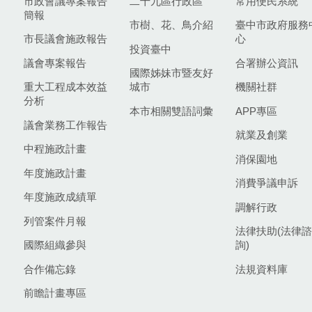
市政會議專案報告
二十九區行政區
常用便民系統
簡報
市樹、花、鳥介紹
臺中市政府服務
市長議會施政報告
心
投資臺中
議會專案報告
合署辦公資訊
國際姊妹市暨友好
重大工程成本效益
城市
機關社群
分析
本市相關雙語詞彙
APP專區
議會業務工作報告
就業及創業
中程施政計畫
消保園地
年度施政計畫
消費爭議申訴
年度施政成績單
調解行政
列管案件月報
法律扶助(法律諮
國際組織參與
詢)
合作備忘錄
法規資料庫
前瞻計畫專區