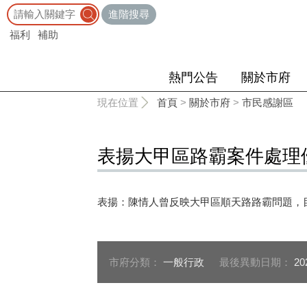
:::
進階搜尋
福利
補助
熱門公告
關於市府
:::
現在位置
首頁
>
關於市府
>
市民感謝區
表揚大甲區路霸案件處理
表揚：陳情人曾反映大甲區順天路路霸問題，
市府分類：
一般行政
最後異動日期：
20