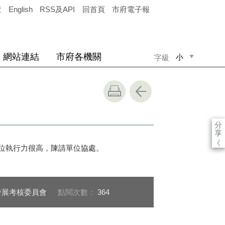
覽
English
RSS及API
回首頁
市府電子報
網站連結
市府各機關
小
字級
中
大
分
享
《
位執行力很高，陳請單位協處。
發展考核委員會
點閱次數：
364