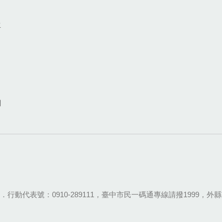
生
網
28-9111．行動代表號：0910-289111，臺中市民一碼通專線請撥1999，外縣市