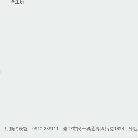
衛生所
生
網
28-9111．行動代表號：0910-289111，臺中市民一碼通專線請撥1999，外縣市