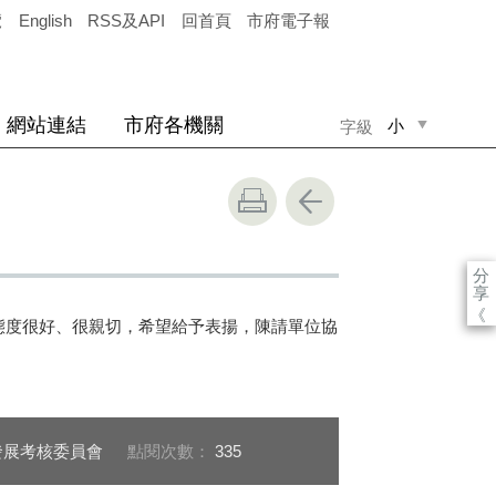
覽
English
RSS及API
回首頁
市府電子報
網站連結
市府各機關
小
字級
中
大
分
享
《
服務態度很好、很親切，希望給予表揚，陳請單位協
發展考核委員會
點閱次數：
335