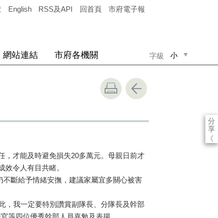
覽
English
RSS及API
回首頁
市府電子報
網站連結
市府各機關
小
字級
中
大
分
享
《
任，才能及時避免損失20多萬元。母親日前才
成效令人有目共睹。
話仍不斷給予情緒安撫，建議家屬宜多關心被害
因此，我一定要特別讚賞副隊長、分隊長及幹部
警官等四位優秀幹部人員嘉勉及表揚。