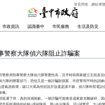
常見問答
網站導
市政資訊
認識臺中
市民服務
生活及防災
事警察大隊偵六隊阻止詐騙案
府警察局刑事警察大隊偵六隊警覺性高，且平時與商家建立互助及信
偵六隊的辦案技巧，恐怕又是一樁詐騙財損案，市府警局平時的訓練
，我真的是氣急敗壞，破口大罵為何好說歹說還是講不聽，偵六隊幹部電
敬佩。
已經延遲下班，真的深感抱歉。一樁詐騙可能會造成家庭支離破碎，
望市長能適時的給林○億副隊長、顏○佑分隊長、邱○誠警官、方○鈞