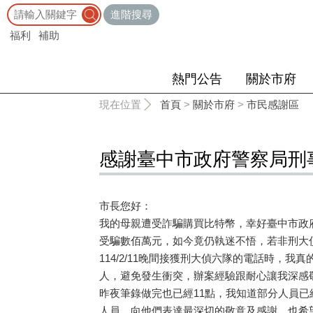
:::
進階搜尋
福利
補助
熱門公告
關於市府
:::
現在位置
首頁
>
關於市府
>
市民感謝區
感謝臺中市政府警察局刑
市長您好：
我的母親遭受詐騙購買比特幣，幸好臺中市政
受騙數佰萬元，如今竟仍執迷不悟，若非刑大
114/2/11晚間接獲刑大偵六隊的電話時
人，避免發生衝突，辦案經驗跟耐心讓我深感
昨夜筆錄做完也已經11點，我知道部分人員
人員，向他們表達最深切的敬意及感謝，也希