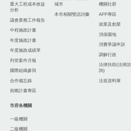
重大工程成本效益
城市
機關社群
分析
本市相關雙語詞彙
APP專區
議會業務工作報告
就業及創業
中程施政計畫
消保園地
年度施政計畫
消費爭議申訴
年度施政成績單
調解行政
列管案件月報
法律扶助(法律諮
國際組織參與
詢)
合作備忘錄
法規資料庫
前瞻計畫專區
市府各機關
一級機關
二級機關